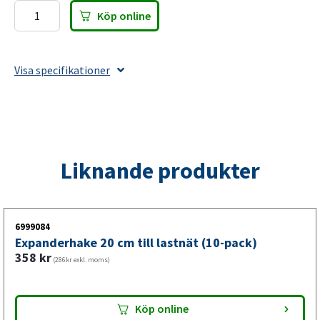
Köp online
Fästkrok
till
lastnät
Visa specifikationer
med
popnit
(10-
pack)
mängd
Liknande produkter
6999084
Expanderhake 20 cm till lastnät (10-pack)
358
kr
(286kr exkl. moms)
Köp online