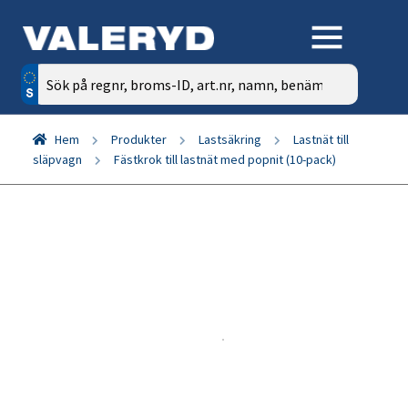
Sök
efter:
Hem
Produkter
Lastsäkring
Lastnät till
släpvagn
Fästkrok till lastnät med popnit (10-pack)