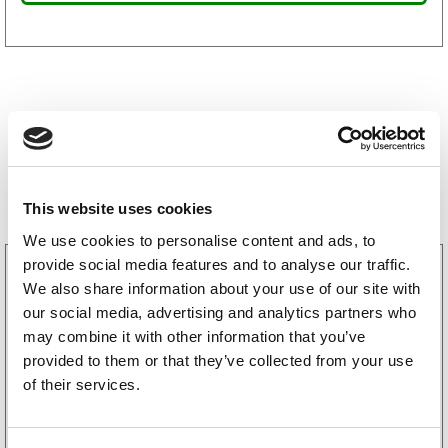
Storsäljare
This website uses cookies
We use cookies to personalise content and ads, to
provide social media features and to analyse our traffic.
3160052
We also share information about your use of our site with
LGF Skylt Självhäftande
238
kr
our social media, advertising and analytics partners who
(190kr exkl. moms)
may combine it with other information that you’ve
provided to them or that they’ve collected from your use
of their services.
Köp online