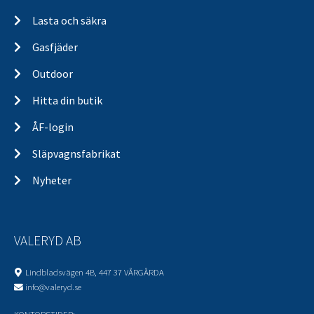
Lasta och säkra
Gasfjäder
Outdoor
Hitta din butik
ÅF-login
Släpvagnsfabrikat
Nyheter
VALERYD AB
Lindbladsvägen 4B, 447 37 VÅRGÅRDA
info@valeryd.se
KONTORSTIDER: