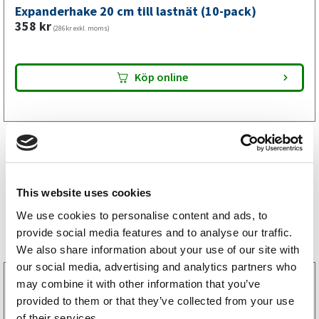
Expanderhake 20 cm till lastnät (10-pack)
358
kr
(286kr exkl. moms)
Köp online
This website uses cookies
We use cookies to personalise content and ads, to
Storsäljare
provide social media features and to analyse our traffic.
We also share information about your use of our site with
our social media, advertising and analytics partners who
3160052
may combine it with other information that you’ve
LGF Skylt Självhäftande
provided to them or that they’ve collected from your use
238
kr
(190kr exkl. moms)
of their services.