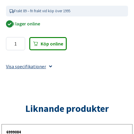
Frakt 89 – fri frakt vid köp över 1995
I lager online
Köp online
Fästkrok
metall
till
Visa specifikationer
lastnät
med
popnit
(10-
pack)
Liknande produkter
mängd
6999084