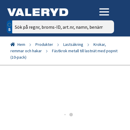
Sök
efter:
Hem
Produkter
Lastsäkring
Krokar,
remmar och hakar
Fästkrok metall till lastnät med popnit
(10-pack)