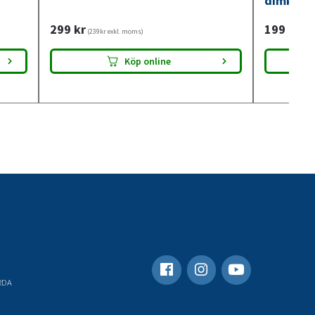
dimkont
299
kr
199
kr
(239kr exkl. moms)
(159
Köp online
RDA