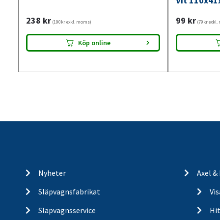
Vit 110x41
238
kr
99
kr
(190kr exkl. moms)
(79kr exkl
Köp online
Nyheter
Axel &
Släpvagnsfabrikat
Vi
Släpvagnsservice
Hit