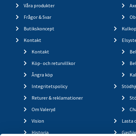
Våra produkter
Ax
Frågor & Svar
Ob
Butikskoncept
Kulkop
Kontakt
Elsyst
Kontakt
Be
Köp- och returvillkor
Bel
Ångra köp
Ka
Integritetspolicy
Stödhj
Returer & reklamationer
St
Om Valeryd
Cha
Vision
Lasta 
Historia
Gasfjä