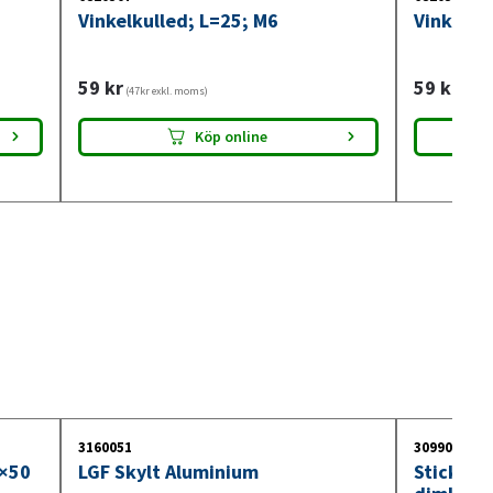
Vinkelkulled; L=25; M6
Vinkelku
59
kr
59
kr
(47kr exkl. moms)
(47kr 
Köp online
3160051
3099018
0×50
LGF Skylt Aluminium
Stickdos