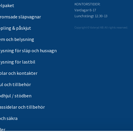
KONTORSTIDER:
elpaket
Vardagar 8-17
Lunchstängt 12.30-13
romsade släpvagnar
pling & påskjut
Copyright © Valeryd AB. All rights reserved.
em och belysning
lysning för släp och husvagn
ysning för lastbil
blar och kontakter
ul och tillbehör
ödhjul / stödben
ssidelar och tillbehör
och säkra
der