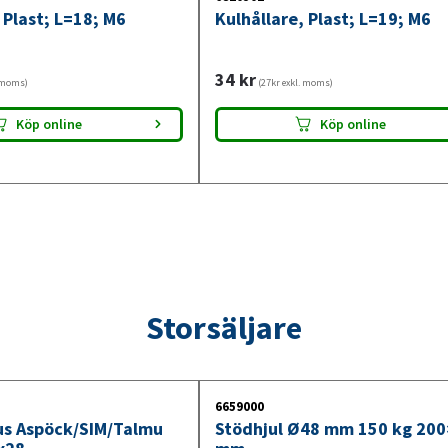
 Plast; L=18; M6
Kulhållare, Plast; L=19; M6
34
kr
. moms)
(27kr exkl. moms)
Köp online
Köp online
Storsäljare
6659000
jus Aspöck/SIM/Talmu
Stödhjul Ø48 mm 150 kg 20