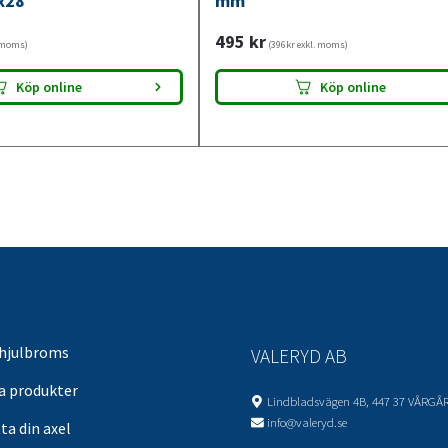
x28
mm
495
kr
. moms)
(396kr exkl. moms)
Köp online
Köp online
 hjulbroms
VALERYD AB
sa produkter
Lindbladsvägen 4B, 447 37 VÅRGÅ
info@valeryd.se
ta din axel