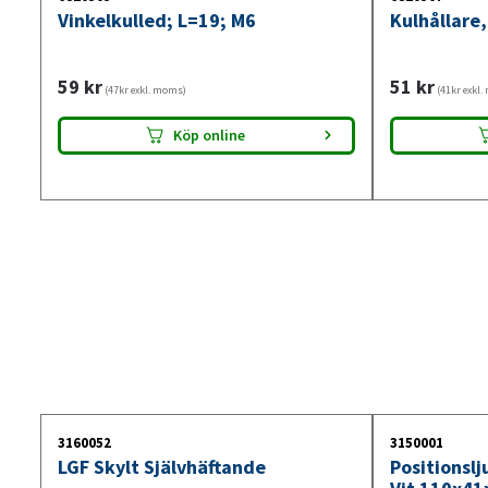
Vinkelkulled; L=19; M6
Kulhållare,
59
kr
51
kr
(47kr exkl. moms)
(41kr exkl
Köp online
3160052
3150001
LGF Skylt Självhäftande
Positionsl