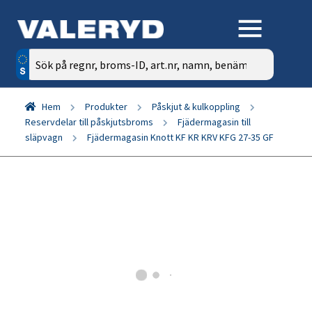
Sök
efter:
Hem
Produkter
Påskjut & kulkoppling
Reservdelar till påskjutsbroms
Fjädermagasin till
släpvagn
Fjädermagasin Knott KF KR KRV KFG 27-35 GF