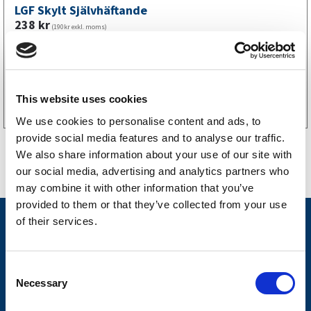
LGF Skylt Självhäftande
238
kr
(190kr exkl. moms)
Köp online
This website uses cookies
We use cookies to personalise content and ads, to
provide social media features and to analyse our traffic.
We also share information about your use of our site with
our social media, advertising and analytics partners who
may combine it with other information that you’ve
provided to them or that they’ve collected from your use
of their services.
Nyheter
Släpvagnsfabrikat
C
Släpvagnsservice
Necessary
o
Våra produkter
n