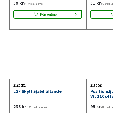
59
kr
51
kr
(47kr exkl. moms)
(41kr exkl
Köp online
3160052
3150001
LGF Skylt Självhäftande
Positionsl
Vit 110x41
238
kr
99
kr
(190kr exkl. moms)
(79kr exkl