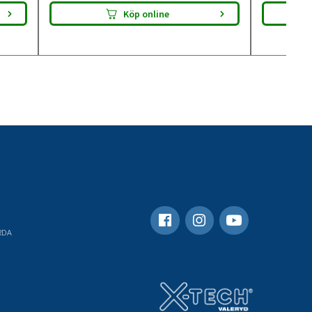
Köp online
RDA