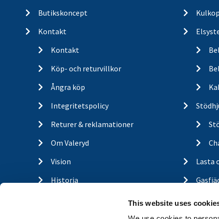
Butikskoncept
Kulkop
Kontakt
Elsyst
Kontakt
Be
Köp- och returvillkor
Bel
Ångra köp
Ka
Integritetspolicy
Stödhj
Returer & reklamationer
St
Om Valeryd
Cha
Vision
Lasta 
Historia
Gasfjä
Om cookies
Outdo
This website uses cookie
Trailerbrands
Hitta 
We use cookies to personal