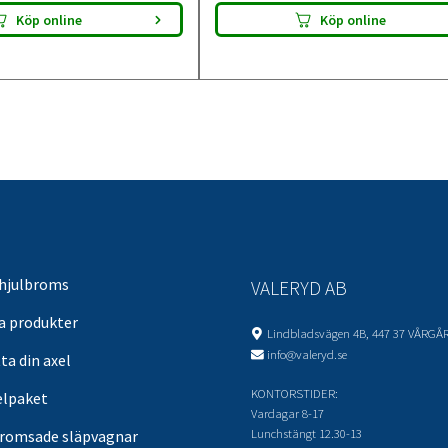
Köp online
Köp online
 hjulbroms
VALERYD AB
sa produkter
Lindbladsvägen 4B, 447 37 VÅRGÅ
info@valeryd.se
ta din axel
KONTORSTIDER:
elpaket
Vardagar 8-17
Lunchstängt 12.30-13
romsade släpvagnar