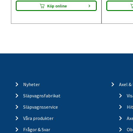
Köp online
Nyheter
Axel &
Släpvagnsfabrikat
Vi
Släpvagnsservice
Hit
Våra produkter
Ax
Frågor & Svar
Ob