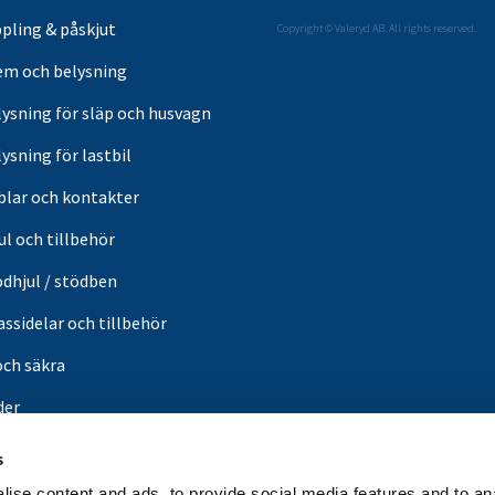
pling & påskjut
Copyright © Valeryd AB. All rights reserved.
em och belysning
lysning för släp och husvagn
ysning för lastbil
blar och kontakter
ul och tillbehör
ödhjul / stödben
ssidelar och tillbehör
och säkra
der
or
s
din butik
ise content and ads, to provide social media features and to an