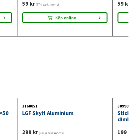
59
kr
59
kr
(47kr exkl. moms)
(47kr 
Köp online
3160051
3099018
0×50
LGF Skylt Aluminium
Stickdos
dimkont
299
kr
199
kr
(239kr exkl. moms)
(159