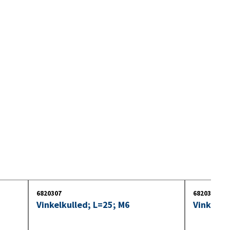
10. Kabel
11. Innerbelysning
12. Glödlampor
6820307
6820302
Vinkelkulled; L=25; M6
Vinkelku