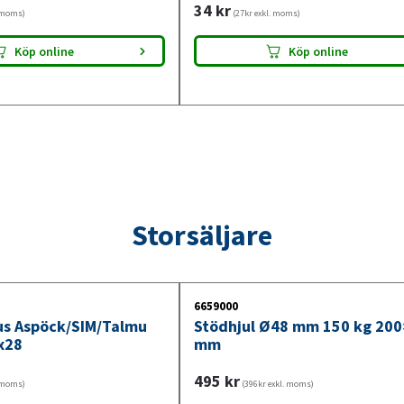
34
kr
. moms)
(27kr exkl. moms)
Köp online
Köp online
Storsäljare
6659000
jus Aspöck/SIM/Talmu
Stödhjul Ø48 mm 150 kg 20
x28
mm
495
kr
. moms)
(396kr exkl. moms)