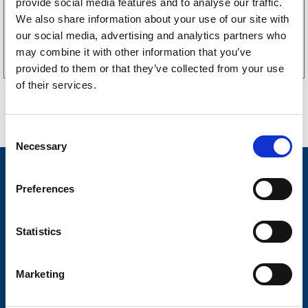
provide social media features and to analyse our traffic.
We also share information about your use of our site with
Köp online
our social media, advertising and analytics partners who
may combine it with other information that you’ve
provided to them or that they’ve collected from your use
of their services.
C
Necessary
o
n
Nyheter
s
Preferences
Släpvagnsfabrikat
e
n
Släpvagnsservice
t
Statistics
S
Våra produkter
e
Marketing
Frågor & Svar
l
e
Butikskoncept