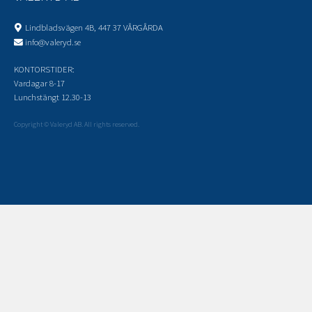
Lindbladsvägen 4B, 447 37 VÅRGÅRDA
info@valeryd.se
KONTORSTIDER:
Vardagar 8-17
Lunchstängt 12.30-13
Copyright © Valeryd AB. All rights reserved.