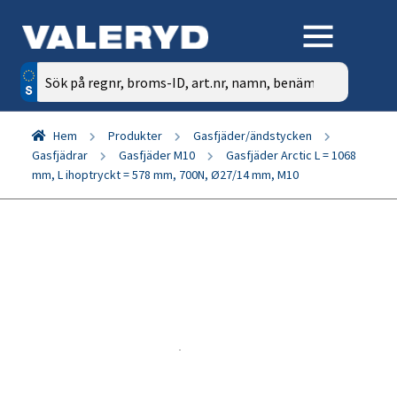
Sök
efter:
Hem
Produkter
Gasfjäder/ändstycken
Gasfjädrar
Gasfjäder M10
Gasfjäder Arctic L = 1068
mm, L ihoptryckt = 578 mm, 700N, Ø27/14 mm, M10