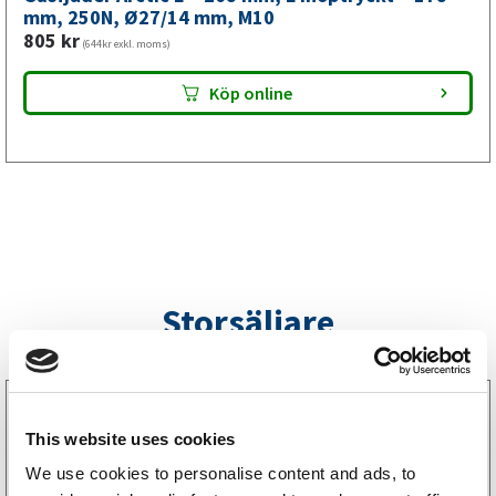
mm,
mm, 250N, Ø27/14 mm, M10
805
kr
M10
(644kr exkl. moms)
mängd
Köp online
Storsäljare
3160052
LGF Skylt Självhäftande
This website uses cookies
238
kr
(190kr exkl. moms)
We use cookies to personalise content and ads, to