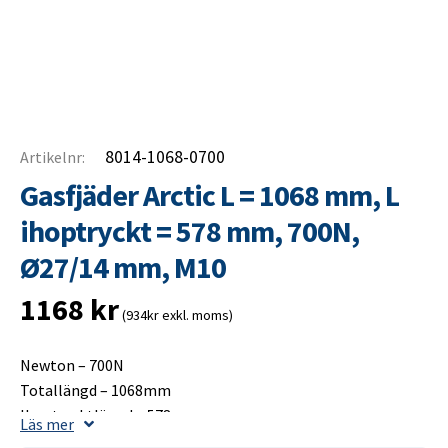
8014-1068-0700
Artikelnr:
Gasfjäder Arctic L = 1068 mm, L
ihoptryckt = 578 mm, 700N,
Ø27/14 mm, M10
1168
kr
(934kr exkl. moms)
Newton – 700N
Totallängd – 1068mm
Ihoptrycktlängd – 578mm
Läs mer
Slaglängd – 500mm