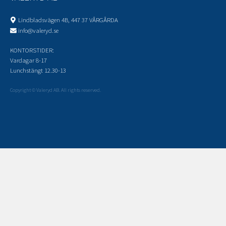
Lindbladsvägen 4B, 447 37 VÅRGÅRDA
info@valeryd.se
KONTORSTIDER:
Vardagar 8-17
Lunchstängt 12.30-13
Copyright © Valeryd AB. All rights reserved.