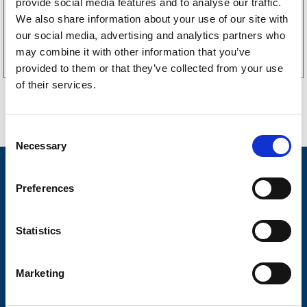
provide social media features and to analyse our traffic.
We also share information about your use of our site with
Köp online
our social media, advertising and analytics partners who
may combine it with other information that you’ve
provided to them or that they’ve collected from your use
of their services.
C
Necessary
o
n
Nyheter
s
Preferences
Släpvagnsfabrikat
e
n
Släpvagnsservice
t
Statistics
S
Våra produkter
e
Marketing
Frågor & Svar
l
e
Butikskoncept