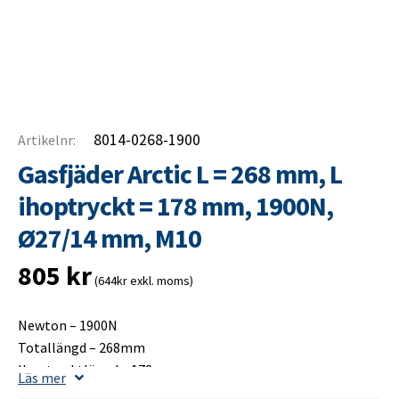
8014-0268-1900
Artikelnr:
Gasfjäder Arctic L = 268 mm, L
ihoptryckt = 178 mm, 1900N,
Ø27/14 mm, M10
805
kr
(644kr exkl. moms)
Newton – 1900N
Totallängd – 268mm
Ihoptrycktlängd – 178mm
Läs mer
Slaglängd – 100mm