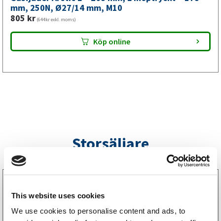
mm,
mm, 250N, Ø27/14 mm, M10
805
kr
M10
(644kr exkl. moms)
mängd
Köp online
Storsäljare
3160052
LGF Skylt Självhäftande
This website uses cookies
238
kr
(190kr exkl. moms)
We use cookies to personalise content and ads, to