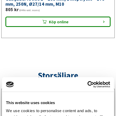
mm,
mm, 250N, Ø27/14 mm, M10
805
kr
M10
(644kr exkl. moms)
mängd
Köp online
Storsäljare
3160052
LGF Skylt Självhäftande
This website uses cookies
238
kr
(190kr exkl. moms)
We use cookies to personalise content and ads, to