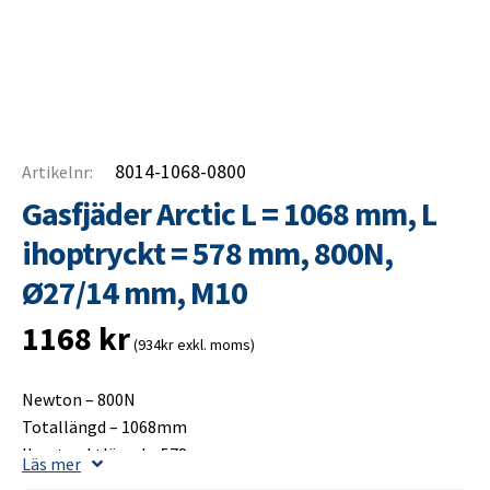
8014-1068-0800
Artikelnr:
Gasfjäder Arctic L = 1068 mm, L
ihoptryckt = 578 mm, 800N,
Ø27/14 mm, M10
1168
kr
(934kr exkl. moms)
Newton – 800N
Totallängd – 1068mm
Ihoptrycktlängd – 578mm
Läs mer
Slaglängd – 500mm