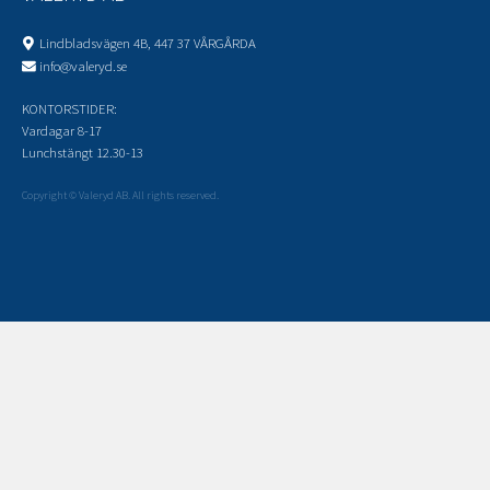
Lindbladsvägen 4B, 447 37 VÅRGÅRDA
info@valeryd.se
KONTORSTIDER:
Vardagar 8-17
Lunchstängt 12.30-13
Copyright © Valeryd AB. All rights reserved.