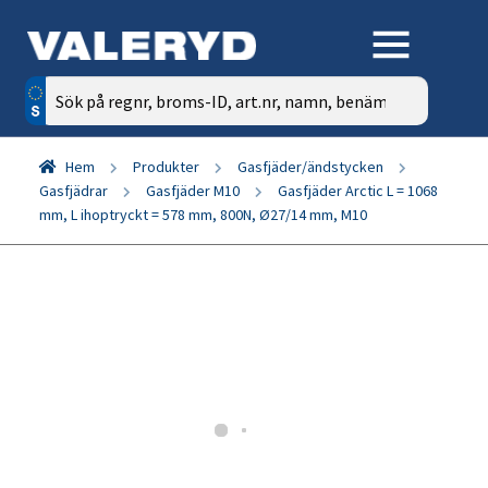
Sök
efter:
Hem
Produkter
Gasfjäder/ändstycken
Gasfjädrar
Gasfjäder M10
Gasfjäder Arctic L = 1068
mm, L ihoptryckt = 578 mm, 800N, Ø27/14 mm, M10