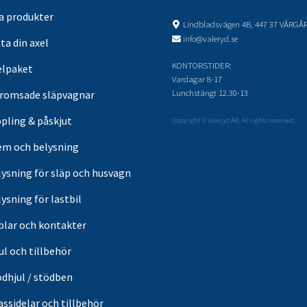
sa produkter
Lindbladsvägen 4B, 447 37 VÅRGÅ
info@valeryd.se
ta din axel
KONTORSTIDER:
elpaket
Vardagar 8-17
Lunchstängt 12.30-13
romsade släpvagnar
pling & påskjut
Copyright © Valeryd AB. All rights reserved.
em och belysning
lysning för släp och husvagn
ysning för lastbil
blar och kontakter
ul och tillbehör
ödhjul / stödben
ssidelar och tillbehör