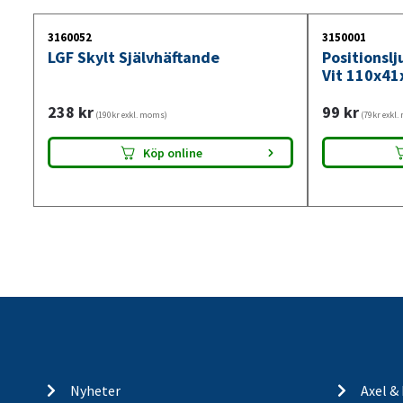
3160052
3150001
LGF Skylt Självhäftande
Positionsl
Vit 110x41
238
kr
99
kr
(190kr exkl. moms)
(79kr exkl
Köp online
Nyheter
Axel &