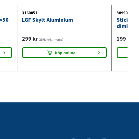
3160051
3099018
0×50
LGF Skylt Aluminium
Stickdos
dimkont
299
kr
199
kr
(239kr exkl. moms)
(159
Köp online