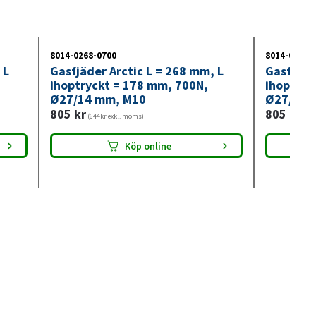
8014-0268-0700
8014-0268-
 L
Gasfjäder Arctic L = 268 mm, L
Gasfjäde
ihoptryckt = 178 mm, 700N,
ihoptryc
Ø27/14 mm, M10
Ø27/14 
805
kr
805
kr
(644kr exkl. moms)
(644
Köp online