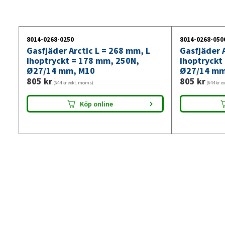
8014-0268-0250
8014-0268-050
Gasfjäder Arctic L = 268 mm, L
Gasfjäder A
ihoptryckt = 178 mm, 250N,
ihoptryckt
Ø27/14 mm, M10
Ø27/14 mm
805
kr
805
kr
(644kr exkl. moms)
(644kr e
Köp online