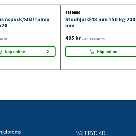
6659000
jus Aspöck/SIM/Talmu
Stödhjul Ø48 mm 150 kg 20
x28
mm
495
kr
. moms)
(396kr exkl. moms)
Köp online
Köp online
 hjulbroms
VALERYD AB