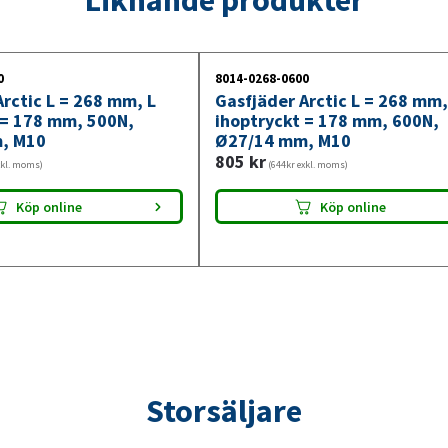
2250N,
Ø27/14
mm,
0
8014-0268-0600
M10
rctic L = 268 mm, L
Gasfjäder Arctic L = 268 mm,
mängd
 = 178 mm, 500N,
ihoptryckt = 178 mm, 600N,
, M10
Ø27/14 mm, M10
805
kr
xkl. moms)
(644kr exkl. moms)
Köp online
Köp online
Storsäljare