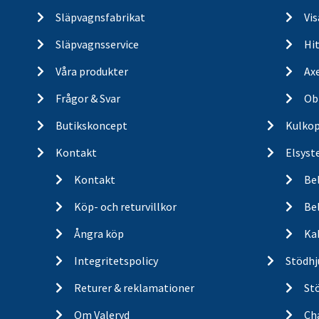
Släpvagnsfabrikat
Vi
Släpvagnsservice
Hit
Våra produkter
Ax
Frågor & Svar
Ob
Butikskoncept
Kulkop
Kontakt
Elsyst
Kontakt
Be
Köp- och returvillkor
Bel
Ångra köp
Ka
Integritetspolicy
Stödhj
Returer & reklamationer
St
Om Valeryd
Cha