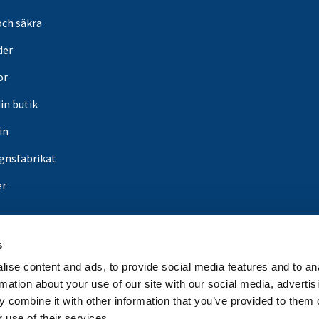
och säkra
der
or
din butik
in
gnsfabrikat
er
s
ise content and ads, to provide social media features and to an
rmation about your use of our site with our social media, advertis
 combine it with other information that you’ve provided to them o
 use of their services.