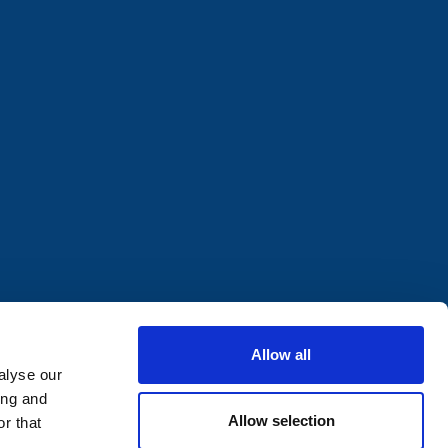
Allow all
alyse our
ing and
Allow selection
r that