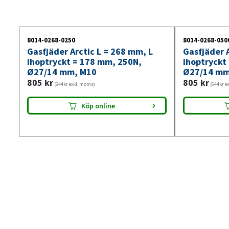
8014-0268-0250
8014-0268-050
Gasfjäder Arctic L = 268 mm, L
Gasfjäder A
ihoptryckt = 178 mm, 250N,
ihoptryckt
Ø27/14 mm, M10
Ø27/14 mm
805
kr
805
kr
(644kr exkl. moms)
(644kr e
Köp online