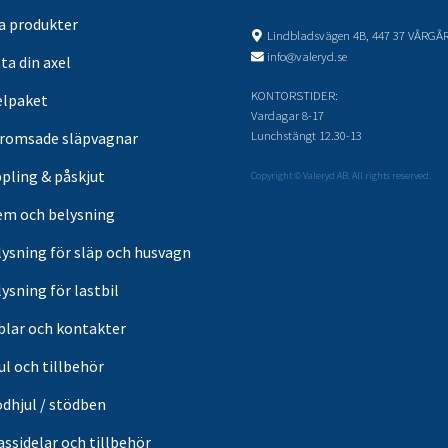
sa produkter
Lindbladsvägen 4B, 447 37 VÅRGÅ
info@valeryd.se
ta din axel
KONTORSTIDER:
elpaket
Vardagar 8-17
Lunchstängt 12.30-13
romsade släpvagnar
pling & påskjut
Copyright © Valeryd AB. All rights reserved.
em och belysning
lysning för släp och husvagn
ysning för lastbil
blar och kontakter
ul och tillbehör
ödhjul / stödben
ssidelar och tillbehör