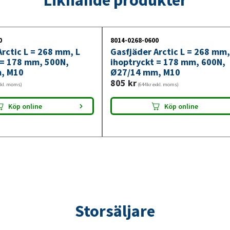
250N,
Ø27/14
mm,
0
8014-0268-0600
M10
rctic L = 268 mm, L
Gasfjäder Arctic L = 268 mm,
mängd
 = 178 mm, 500N,
ihoptryckt = 178 mm, 600N,
, M10
Ø27/14 mm, M10
805
kr
xkl. moms)
(644kr exkl. moms)
Köp online
Köp online
Storsäljare