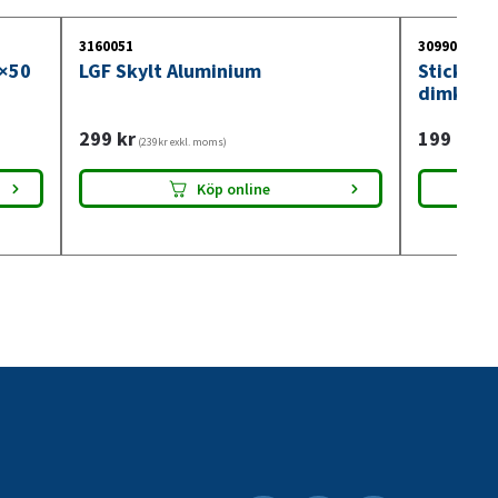
3160051
3099018
0×50
LGF Skylt Aluminium
Stickdos
dimkont
299
kr
199
kr
(239kr exkl. moms)
(159
Köp online