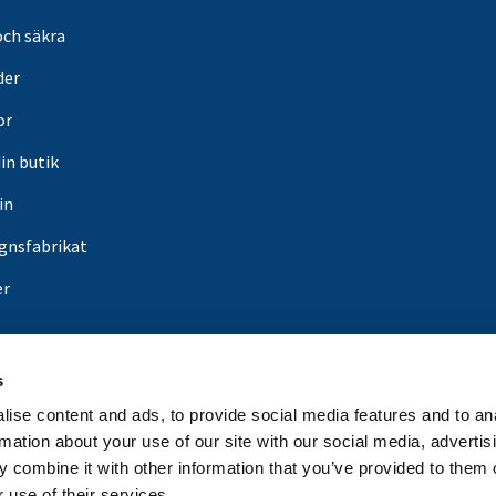
och säkra
der
or
din butik
in
gnsfabrikat
er
s
ise content and ads, to provide social media features and to an
rmation about your use of our site with our social media, advertis
 combine it with other information that you’ve provided to them o
 use of their services.