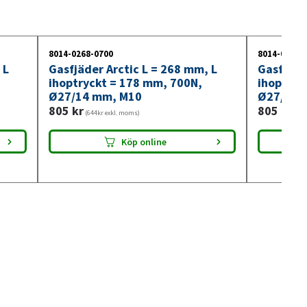
8014-0268-0700
8014-0268-
 L
Gasfjäder Arctic L = 268 mm, L
Gasfjäde
ihoptryckt = 178 mm, 700N,
ihoptryc
Ø27/14 mm, M10
Ø27/14 
805
kr
805
kr
(644kr exkl. moms)
(644
Köp online