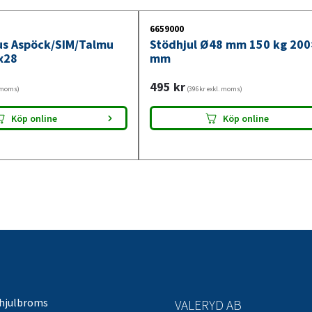
6659000
jus Aspöck/SIM/Talmu
Stödhjul Ø48 mm 150 kg 20
x28
mm
495
kr
. moms)
(396kr exkl. moms)
Köp online
Köp online
 hjulbroms
VALERYD AB