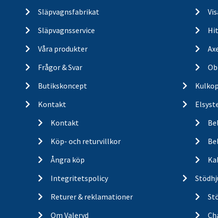
Släpvagnsfabrikat
Vi
Släpvagnsservice
Hit
Våra produkter
Ax
Frågor & Svar
Ob
Butikskoncept
Kulkop
Kontakt
Elsyst
Kontakt
Be
Köp- och returvillkor
Bel
Ångra köp
Ka
Integritetspolicy
Stödhj
Returer & reklamationer
St
Om Valeryd
Cha