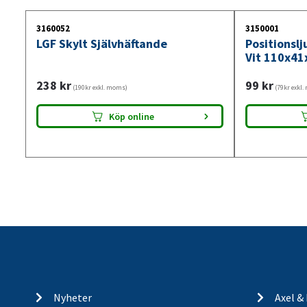
3160052
3150001
LGF Skylt Självhäftande
Positionsl
Vit 110x41
238
kr
99
kr
(190kr exkl. moms)
(79kr exkl
Köp online
Nyheter
Axel &