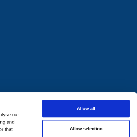
Allow all
alyse our
ing and
Allow selection
r that