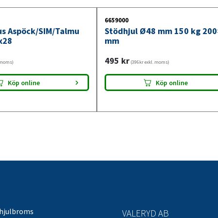
6659000
jus Aspöck/SIM/Talmu
Stödhjul Ø48 mm 150 kg 20
x28
mm
495
kr
. moms)
(396kr exkl. moms)
Köp online
Köp online
 hjulbroms
VALERYD AB