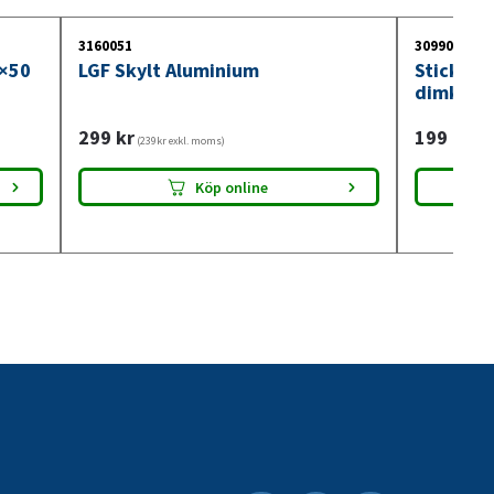
3160051
3099018
0×50
LGF Skylt Aluminium
Stickdos
dimkont
299
kr
199
kr
(239kr exkl. moms)
(159
Köp online