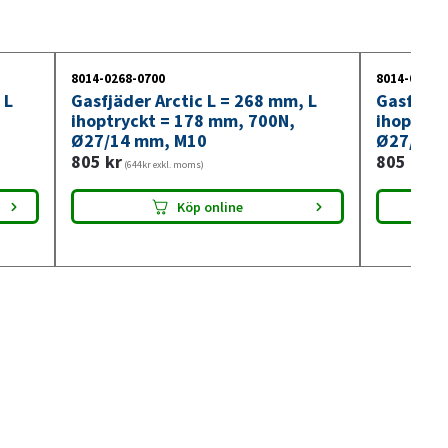
8014-0268-0700
8014-0268-
 L
Gasfjäder Arctic L = 268 mm, L
Gasfjäde
ihoptryckt = 178 mm, 700N,
ihoptryc
Ø27/14 mm, M10
Ø27/14 
805
kr
805
kr
(644kr exkl. moms)
(644
Köp online