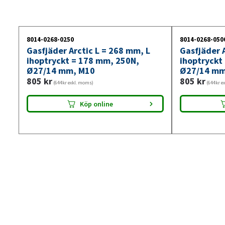
8014-0268-0250
8014-0268-050
Gasfjäder Arctic L = 268 mm, L
Gasfjäder A
ihoptryckt = 178 mm, 250N,
ihoptryckt
Ø27/14 mm, M10
Ø27/14 mm
805
kr
805
kr
(644kr exkl. moms)
(644kr e
Köp online