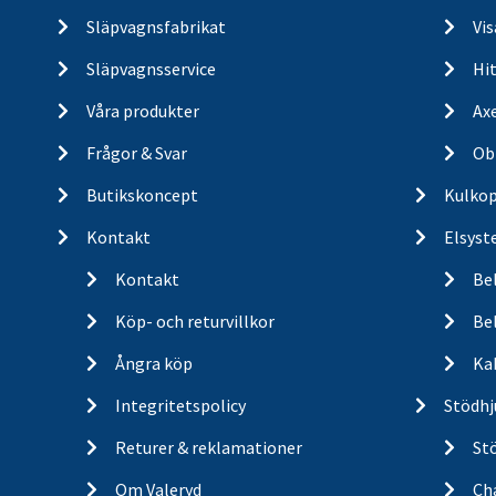
Släpvagnsfabrikat
Vi
Släpvagnsservice
Hit
Våra produkter
Ax
Frågor & Svar
Ob
Butikskoncept
Kulkop
Kontakt
Elsyst
Kontakt
Be
Köp- och returvillkor
Bel
Ångra köp
Ka
Integritetspolicy
Stödhj
Returer & reklamationer
St
Om Valeryd
Cha