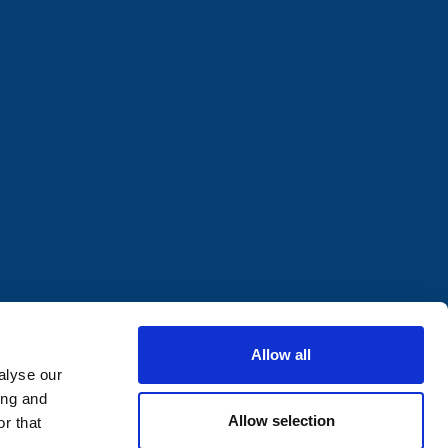
Allow all
alyse our
ing and
Allow selection
r that