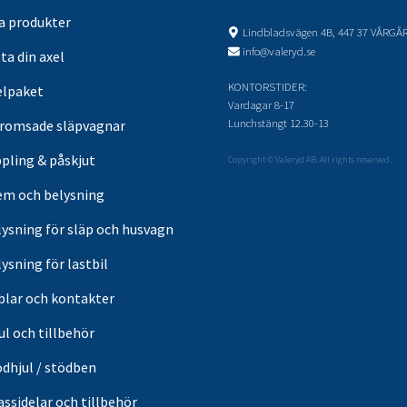
sa produkter
Lindbladsvägen 4B, 447 37 VÅRGÅ
info@valeryd.se
ta din axel
KONTORSTIDER:
elpaket
Vardagar 8-17
Lunchstängt 12.30-13
romsade släpvagnar
pling & påskjut
Copyright © Valeryd AB. All rights reserved.
em och belysning
lysning för släp och husvagn
ysning för lastbil
blar och kontakter
ul och tillbehör
ödhjul / stödben
ssidelar och tillbehör