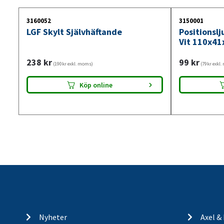
3160052
3150001
LGF Skylt Självhäftande
Positionsl
Vit 110x41
238
kr
99
kr
(190kr exkl. moms)
(79kr exkl
Köp online
Nyheter
Axel &