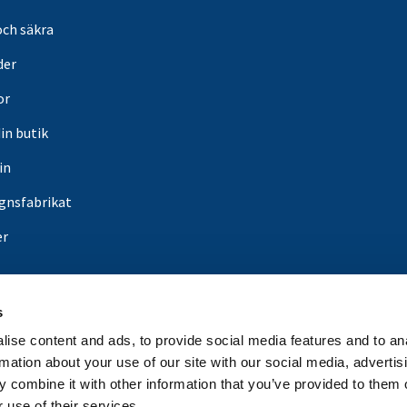
och säkra
der
or
din butik
in
gnsfabrikat
er
s
ise content and ads, to provide social media features and to an
rmation about your use of our site with our social media, advertis
 combine it with other information that you’ve provided to them o
 use of their services.