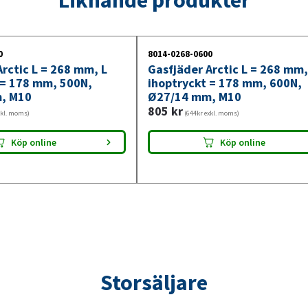
900N,
Ø27/14
mm,
0
8014-0268-0600
M10
rctic L = 268 mm, L
Gasfjäder Arctic L = 268 mm,
mängd
 = 178 mm, 500N,
ihoptryckt = 178 mm, 600N,
, M10
Ø27/14 mm, M10
805
kr
xkl. moms)
(644kr exkl. moms)
Köp online
Köp online
Storsäljare