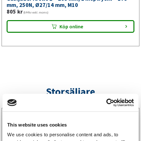
mm,
mm, 250N, Ø27/14 mm, M10
805
kr
M10
(644kr exkl. moms)
mängd
Köp online
Storsäljare
3160052
LGF Skylt Självhäftande
This website uses cookies
238
kr
(190kr exkl. moms)
We use cookies to personalise content and ads, to