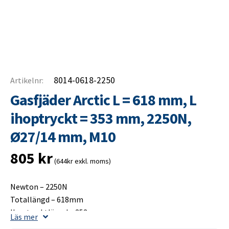
8014-0618-2250
Artikelnr:
Gasfjäder Arctic L = 618 mm, L
ihoptryckt = 353 mm, 2250N,
Ø27/14 mm, M10
805
kr
(644kr exkl. moms)
Newton – 2250N
Totallängd – 618mm
Ihoptrycktlängd – 353mm
Läs mer
Slaglängd – 275mm