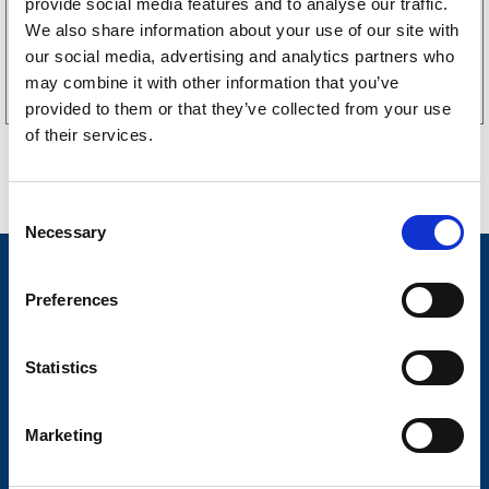
provide social media features and to analyse our traffic.
We also share information about your use of our site with
Köp online
our social media, advertising and analytics partners who
may combine it with other information that you’ve
provided to them or that they’ve collected from your use
of their services.
C
Necessary
o
n
Nyheter
s
Preferences
Släpvagnsfabrikat
e
n
Släpvagnsservice
t
Statistics
S
Våra produkter
e
Marketing
Frågor & Svar
l
e
Butikskoncept