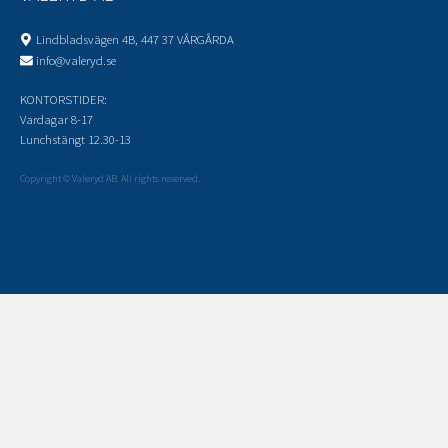
Lindbladsvägen 4B, 447 37 VÅRGÅRDA
info@valeryd.se
KONTORSTIDER:
Vardagar 8-17
Lunchstängt 12.30-13
Copyright © Valeryd AB. All rights reserved.