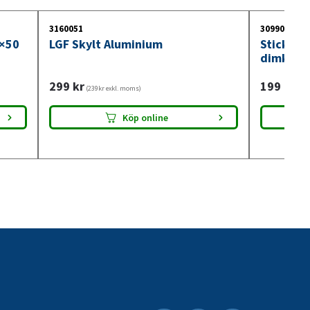
3160051
3099018
0×50
LGF Skylt Aluminium
Stickdos
dimkont
299
kr
199
kr
(239kr exkl. moms)
(159
Köp online