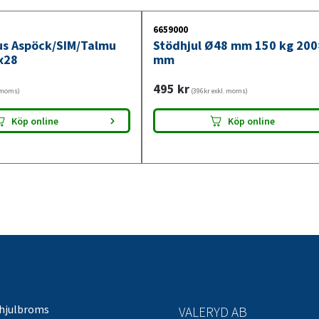
6659000
jus Aspöck/SIM/Talmu
Stödhjul Ø48 mm 150 kg 20
x28
mm
495
kr
. moms)
(396kr exkl. moms)
Köp online
Köp online
 hjulbroms
VALERYD AB