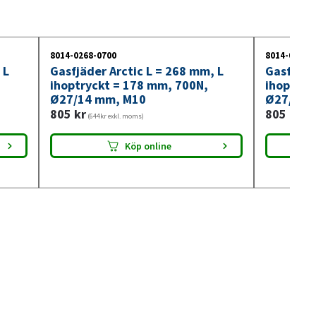
8014-0268-0700
8014-0268-
 L
Gasfjäder Arctic L = 268 mm, L
Gasfjäde
ihoptryckt = 178 mm, 700N,
ihoptryc
Ø27/14 mm, M10
Ø27/14 
805
kr
805
kr
(644kr exkl. moms)
(644
Köp online