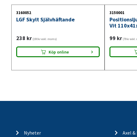
3160052
3150001
LGF Skylt Självhäftande
Positionsl
Vit 110x41
238
kr
99
kr
(190kr exkl. moms)
(79kr exkl
Köp online
Nyheter
Axel &