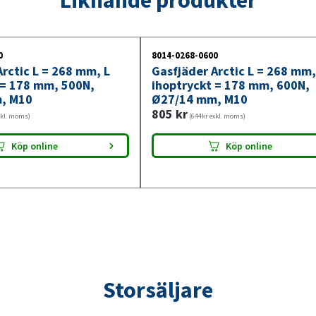
1000N,
Ø27/14
mm,
0
8014-0268-0600
M10
rctic L = 268 mm, L
Gasfjäder Arctic L = 268 mm,
mängd
 = 178 mm, 500N,
ihoptryckt = 178 mm, 600N,
, M10
Ø27/14 mm, M10
805
kr
xkl. moms)
(644kr exkl. moms)
Köp online
Köp online
Storsäljare