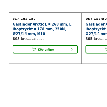
8014-0268-0250
8014-0268-050
Gasfjäder Arctic L = 268 mm, L
Gasfjäder A
ihoptryckt = 178 mm, 250N,
ihoptryckt
Ø27/14 mm, M10
Ø27/14 mm
805
kr
805
kr
(644kr exkl. moms)
(644kr e
Köp online