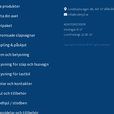
sa produkter
Lindbladsvägen 4B, 447 37 VÅRGÅ
info@valeryd.se
ta din axel
KONTORSTIDER:
elpaket
Vardagar 8-17
Lunchstängt 12.30-13
romsade släpvagnar
pling & påskjut
Copyright © Valeryd AB. All rights reserved.
em och belysning
lysning för släp och husvagn
ysning för lastbil
blar och kontakter
ul och tillbehör
ödhjul / stödben
ssidelar och tillbehör