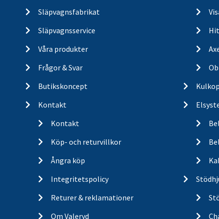
Släpvagnsfabrikat
Vi
Släpvagnsservice
Hit
Våra produkter
Ax
Frågor & Svar
Ob
Butikskoncept
Kulkop
Kontakt
Elsyst
Kontakt
Be
Köp- och returvillkor
Bel
Ångra köp
Ka
Integritetspolicy
Stödhj
Returer & reklamationer
St
Om Valeryd
Cha