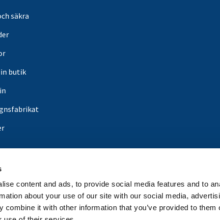
och säkra
der
or
din butik
in
gnsfabrikat
er
s
ise content and ads, to provide social media features and to an
rmation about your use of our site with our social media, advertis
 combine it with other information that you’ve provided to them o
 use of their services.