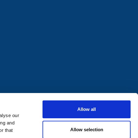
Allow all
alyse our
ing and
Allow selection
r that