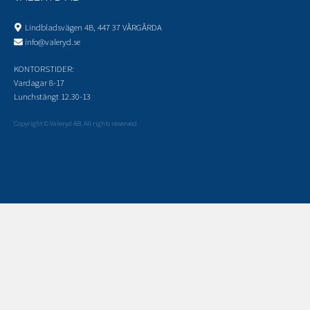
Lindbladsvägen 4B, 447 37 VÅRGÅRDA
info@valeryd.se
KONTORSTIDER:
Vardagar 8-17
Lunchstängt 12.30-13
Copyright © Valeryd AB. All rights reserved.