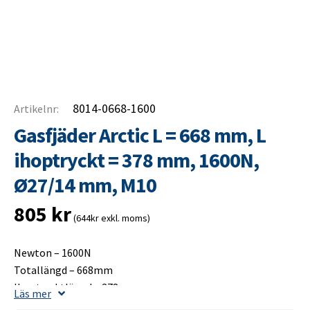
8014-0668-1600
Artikelnr:
Gasfjäder Arctic L = 668 mm, L
ihoptryckt = 378 mm, 1600N,
Ø27/14 mm, M10
805
kr
(644kr exkl. moms)
Newton – 1600N
Totallängd – 668mm
Ihoptrycktlängd – 378mm
Läs mer
Slaglängd – 300mm