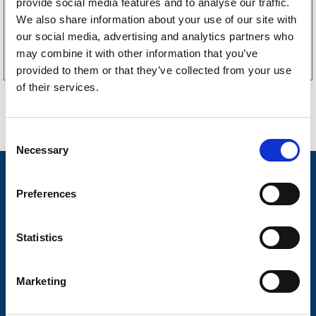
provide social media features and to analyse our traffic.
We also share information about your use of our site with
Köp online
our social media, advertising and analytics partners who
may combine it with other information that you’ve
provided to them or that they’ve collected from your use
of their services.
C
Necessary
o
n
Nyheter
s
Preferences
Släpvagnsfabrikat
e
n
Släpvagnsservice
t
Statistics
S
Våra produkter
e
Marketing
Frågor & Svar
l
e
Butikskoncept