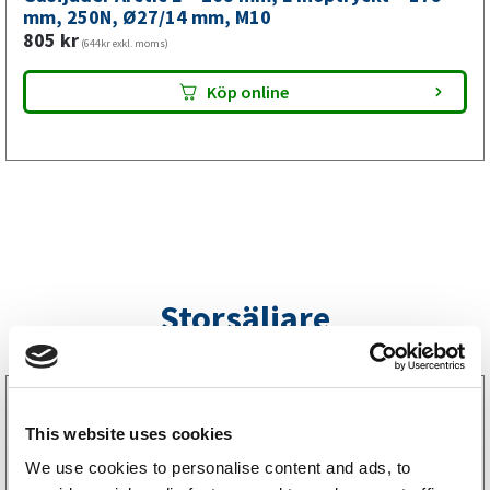
mm,
mm, 250N, Ø27/14 mm, M10
805
kr
M10
(644kr exkl. moms)
mängd
Köp online
Storsäljare
3160052
LGF Skylt Självhäftande
This website uses cookies
238
kr
(190kr exkl. moms)
We use cookies to personalise content and ads, to