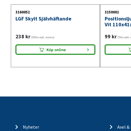
3160052
3150001
LGF Skylt Självhäftande
Positionsl
Vit 110x41
238
kr
99
kr
(190kr exkl. moms)
(79kr exkl
Köp online
Nyheter
Axel &