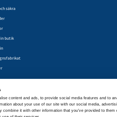
och säkra
der
or
din butik
in
gnsfabrikat
er
s
ise content and ads, to provide social media features and to an
rmation about your use of our site with our social media, advertis
 combine it with other information that you’ve provided to them o
 use of their services.