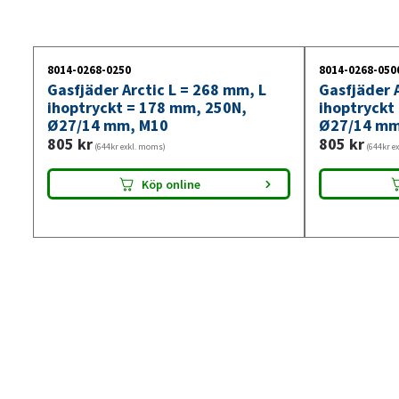
8014-0268-0250
8014-0268-050
Gasfjäder Arctic L = 268 mm, L
Gasfjäder A
ihoptryckt = 178 mm, 250N,
ihoptryckt
Ø27/14 mm, M10
Ø27/14 mm
805
kr
805
kr
(644kr exkl. moms)
(644kr e
Köp online