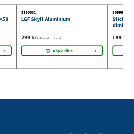
3160051
3099018
0×50
LGF Skylt Aluminium
Stickdos
dimkont
299
kr
199
kr
(239kr exkl. moms)
(159
Köp online