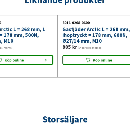
2000N,
Ø27/14
mm,
0
8014-0268-0600
M10
rctic L = 268 mm, L
Gasfjäder Arctic L = 268 mm,
mängd
 = 178 mm, 500N,
ihoptryckt = 178 mm, 600N,
, M10
Ø27/14 mm, M10
805
kr
xkl. moms)
(644kr exkl. moms)
Köp online
Köp online
Storsäljare