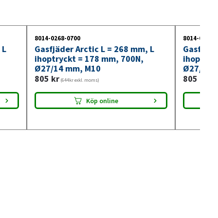
8014-0268-0700
8014-0268-
 L
Gasfjäder Arctic L = 268 mm, L
Gasfjäde
ihoptryckt = 178 mm, 700N,
ihoptryc
Ø27/14 mm, M10
Ø27/14 
805
kr
805
kr
(644kr exkl. moms)
(644
Köp online