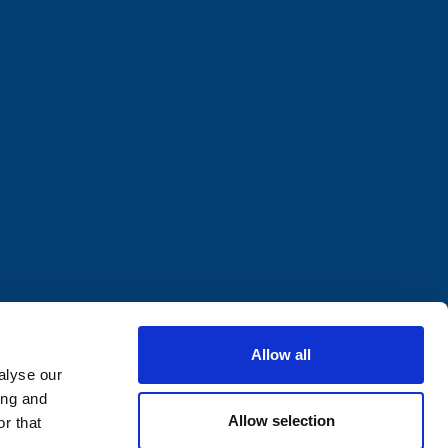
Allow all
alyse our
ing and
Allow selection
r that