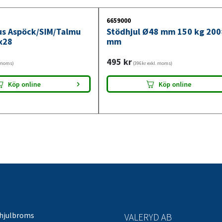
6659000
jus Aspöck/SIM/Talmu
Stödhjul Ø48 mm 150 kg 20
x28
mm
495
kr
. moms)
(396kr exkl. moms)
Köp online
Köp online
 hjulbroms
VALERYD AB