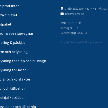
sa produkter
Lindbladsvägen 4B, 447 37 VÅRGÅ
info@valeryd.se
ta din axel
KONTORSTIDER:
elpaket
Vardagar 8-17
Lunchstängt 12.30-13
romsade släpvagnar
pling & påskjut
Copyright © Valeryd AB. All rights reserved.
em och belysning
lysning för släp och husvagn
ysning för lastbil
blar och kontakter
ul och tillbehör
ödhjul / stödben
ssidelar och tillbehör