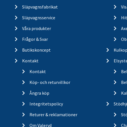
Släpvagnsfabrikat
Vi
Släpvagnsservice
Hit
Våra produkter
Ax
Frågor & Svar
Ob
Butikskoncept
Kulkop
Kontakt
Elsyst
Kontakt
Be
Köp- och returvillkor
Bel
Ångra köp
Ka
Integritetspolicy
Stödhj
Returer & reklamationer
St
Om Valeryd
Cha