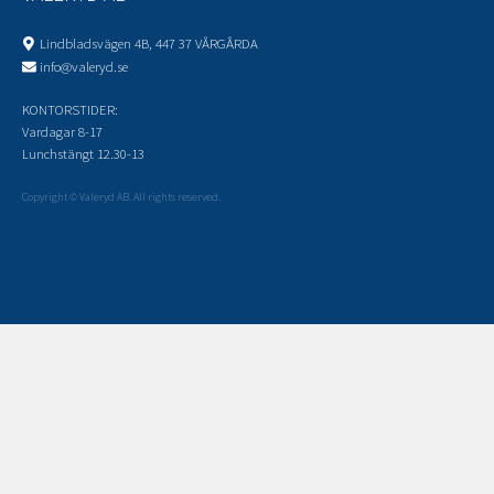
Lindbladsvägen 4B, 447 37 VÅRGÅRDA
info@valeryd.se
KONTORSTIDER:
Vardagar 8-17
Lunchstängt 12.30-13
Copyright © Valeryd AB. All rights reserved.