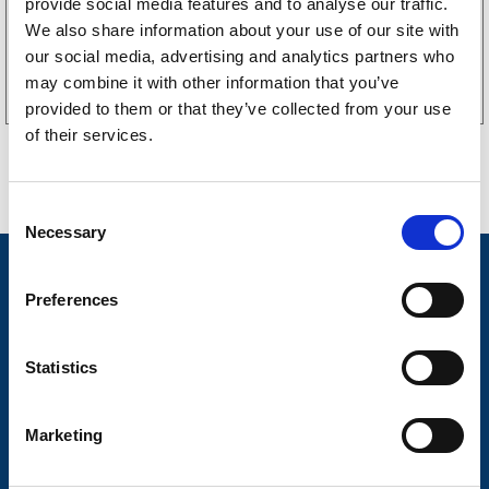
provide social media features and to analyse our traffic.
We also share information about your use of our site with
Köp online
our social media, advertising and analytics partners who
may combine it with other information that you’ve
provided to them or that they’ve collected from your use
of their services.
C
Necessary
o
n
Nyheter
s
Preferences
Släpvagnsfabrikat
e
n
Släpvagnsservice
t
Statistics
S
Våra produkter
e
Marketing
Frågor & Svar
l
e
Butikskoncept