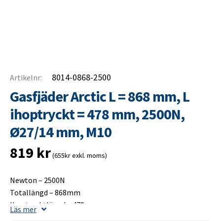
8014-0868-2500
Artikelnr:
Gasfjäder Arctic L = 868 mm, L
ihoptryckt = 478 mm, 2500N,
Ø27/14 mm, M10
819
kr
(655kr exkl. moms)
Newton – 2500N
Totallängd – 868mm
Ihoptrycktlängd – 478mm
Läs mer
Slaglängd – 400mm