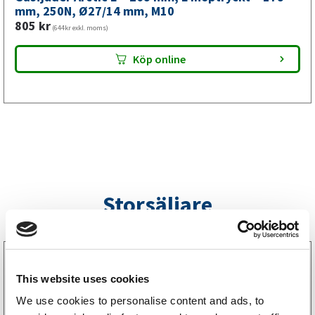
mm,
mm, 250N, Ø27/14 mm, M10
805
kr
M10
(644kr exkl. moms)
mängd
Köp online
Storsäljare
3160052
LGF Skylt Självhäftande
This website uses cookies
238
kr
(190kr exkl. moms)
We use cookies to personalise content and ads, to