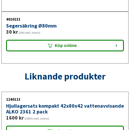
4010131
Segersäkring Ø80mm
30
kr
(24kr exkl. moms)
Köp online
Liknande produkter
1240113
Hjullagersats kompakt 42x80x42 vattenavvisande
ALKO 2361 2 pack
1600
kr
(1280kr exkl. moms)