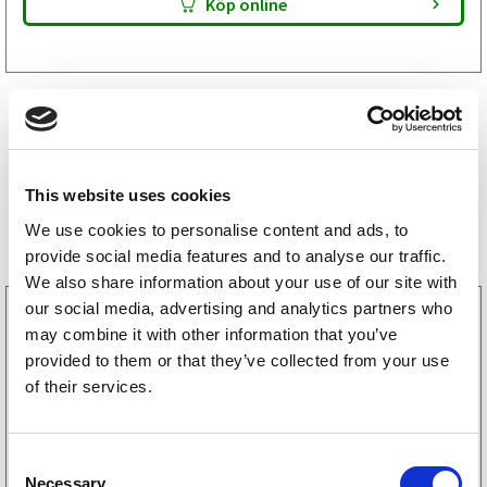
Köp online
This website uses cookies
Storsäljare
We use cookies to personalise content and ads, to
provide social media features and to analyse our traffic.
We also share information about your use of our site with
our social media, advertising and analytics partners who
3160052
may combine it with other information that you’ve
LGF Skylt Självhäftande
238
kr
provided to them or that they’ve collected from your use
(190kr exkl. moms)
of their services.
Köp online
C
Necessary