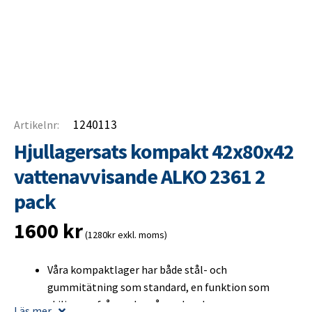
1240113
Artikelnr:
Hjullagersats kompakt 42x80x42
vattenavvisande ALKO 2361 2
pack
1600
kr
(1280kr exkl. moms)
Våra kompaktlager har både stål- och
gummitätning som standard, en funktion som
skiljer oss från andra på marknaden.
Läs mer