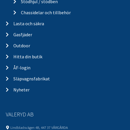
Stödhjul / stödben
Chassidelar och tillbehör
Lasta och säkra
Gasfjäder
Outdoor
Hitta din butik
ÅF-login
Släpvagnsfabrikat
Nyheter
VALERYD AB
Lindbladsvägen 4B, 447 37 VÅRGÅRDA