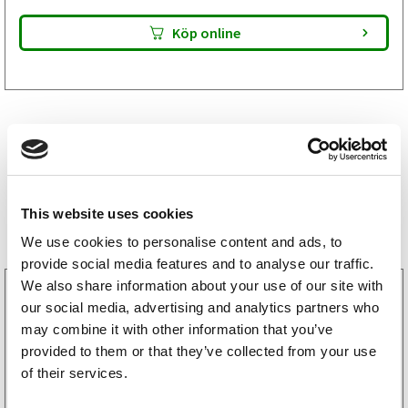
Köp online
Storsäljare
This website uses cookies
We use cookies to personalise content and ads, to
provide social media features and to analyse our traffic.
We also share information about your use of our site with
3160052
our social media, advertising and analytics partners who
LGF Skylt Självhäftande
238
kr
may combine it with other information that you’ve
(190kr exkl. moms)
provided to them or that they’ve collected from your use
of their services.