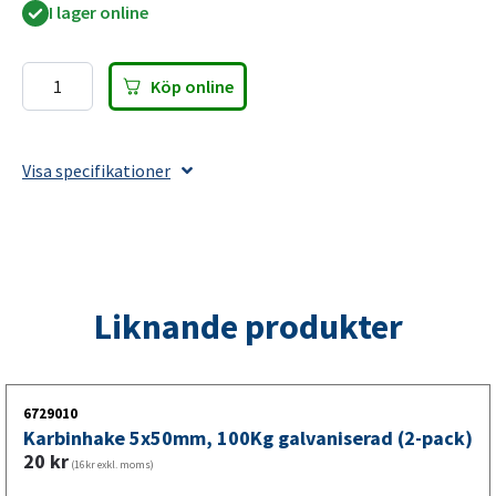
I lager online
Köp online
Karbinhake
DIN5299
C
Visa specifikationer
7x70mm,
90Kg
Rostfritt
stål
(2
Liknande produkter
pack)
mängd
6729010
Karbinhake 5x50mm, 100Kg galvaniserad (2-pack)
20
kr
(16kr exkl. moms)