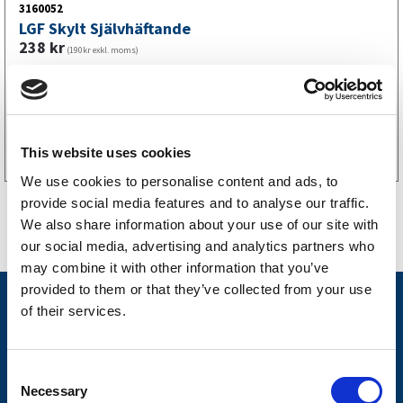
3160052
LGF Skylt Självhäftande
238
kr
(190kr exkl. moms)
Köp online
This website uses cookies
We use cookies to personalise content and ads, to
provide social media features and to analyse our traffic.
We also share information about your use of our site with
our social media, advertising and analytics partners who
may combine it with other information that you’ve
provided to them or that they’ve collected from your use
Nyheter
of their services.
Släpvagnsfabrikat
Släpvagnsservice
C
Necessary
o