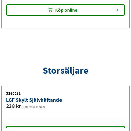
slitage kontrolleras noggrant. För korrekt funktion bör
Köp online
alltid både inre och yttre lager bytas samtidigt och
monteras med rätt mängd smörjning.
Storsäljare
3160052
LGF Skylt Självhäftande
238
kr
(190kr exkl. moms)