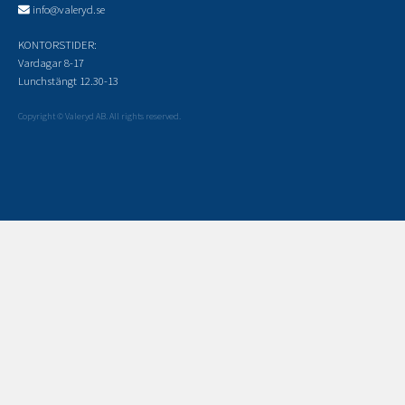
info@valeryd.se
KONTORSTIDER:
Vardagar 8-17
Lunchstängt 12.30-13
Copyright © Valeryd AB. All rights reserved.