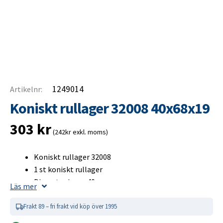
1249014
Artikelnr:
Koniskt rullager 32008 40x68x19
303
kr
(242kr exkl. moms)
Koniskt rullager 32008
1 st koniskt rullager
Diameter inner 40 mm
Läs mer
Diameter ytter 68 mm
Bredd 19 mm
Frakt 89 – fri frakt vid köp över 1995
Byt alltid båda lager, inre och yttre vid missljud!