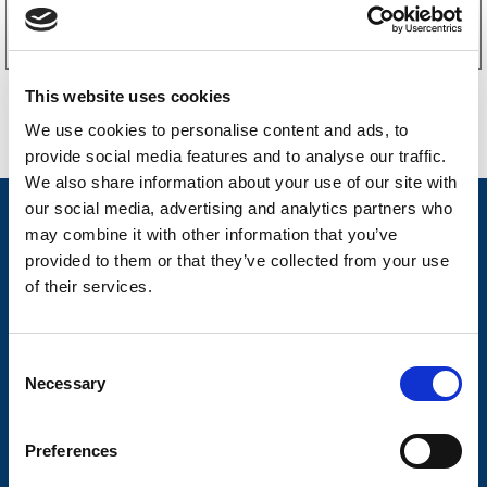
Köp online
This website uses cookies
We use cookies to personalise content and ads, to
provide social media features and to analyse our traffic.
We also share information about your use of our site with
our social media, advertising and analytics partners who
Nyheter
may combine it with other information that you’ve
Släpvagnsfabrikat
provided to them or that they’ve collected from your use
of their services.
Släpvagnsservice
Våra produkter
C
Frågor & Svar
Necessary
o
n
Butikskoncept
s
Preferences
Kontakt
e