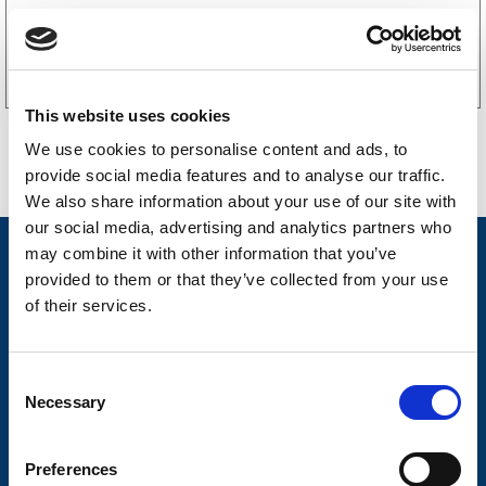
Köp online
This website uses cookies
We use cookies to personalise content and ads, to
provide social media features and to analyse our traffic.
We also share information about your use of our site with
our social media, advertising and analytics partners who
may combine it with other information that you’ve
Nyheter
provided to them or that they’ve collected from your use
Släpvagnsfabrikat
of their services.
Släpvagnsservice
Våra produkter
C
Necessary
o
Frågor & Svar
n
s
Butikskoncept
Preferences
e