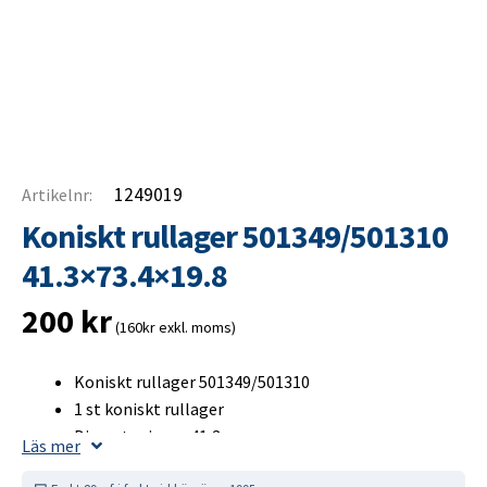
1249019
Artikelnr:
Koniskt rullager 501349/501310
41.3×73.4×19.8
200
kr
(160kr exkl. moms)
Koniskt rullager 501349/501310
1 st koniskt rullager
Diameter inner 41,3 mm
Läs mer
Diameter ytter 73,4 mm