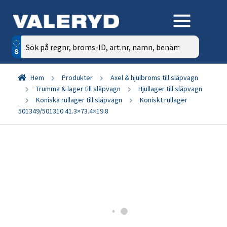
Sök
efter:
Hem
Produkter
Axel & hjulbroms till släpvagn
Trumma & lager till släpvagn
Hjullager till släpvagn
Koniska rullager till släpvagn
Koniskt rullager
501349/501310 41.3×73.4×19.8