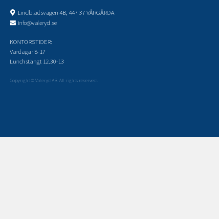
Lindbladsvägen 4B, 447 37 VÅRGÅRDA
info@valeryd.se
KONTORSTIDER:
Vardagar 8-17
Lunchstängt 12.30-13
Copyright © Valeryd AB. All rights reserved.