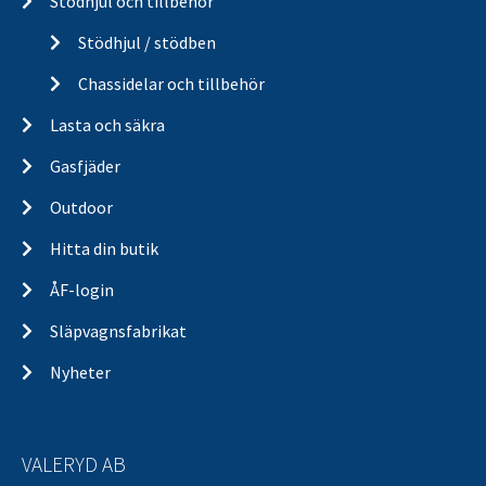
Stödhjul och tillbehör
Stödhjul / stödben
Chassidelar och tillbehör
Lasta och säkra
Gasfjäder
Outdoor
Hitta din butik
ÅF-login
Släpvagnsfabrikat
Nyheter
VALERYD AB