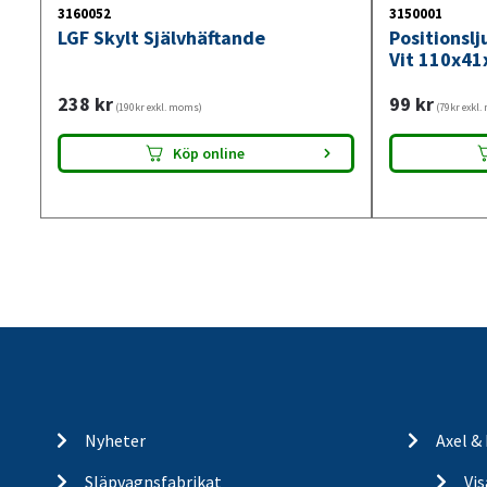
3160052
3150001
LGF Skylt Självhäftande
Positionsl
Vit 110x41
238
kr
99
kr
(190kr exkl. moms)
(79kr exkl
Köp online
Nyheter
Axel &
Släpvagnsfabrikat
Vi