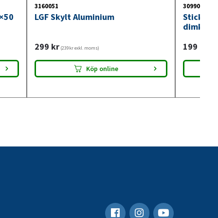
3160051
3099018
0×50
LGF Skylt Aluminium
Stickdos
dimkont
299
kr
199
kr
(239kr exkl. moms)
(159
Köp online