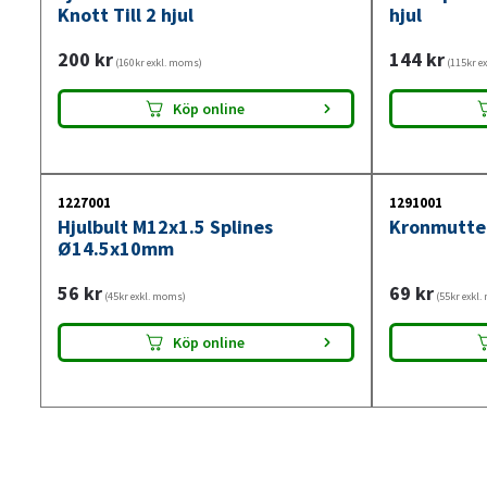
Knott Till 2 hjul
hjul
200
kr
144
kr
(160kr exkl. moms)
(115kr e
Köp online
1227001
1291001
Hjulbult M12x1.5 Splines
Kronmutte
Ø14.5x10mm
56
kr
69
kr
(45kr exkl. moms)
(55kr exkl
Köp online