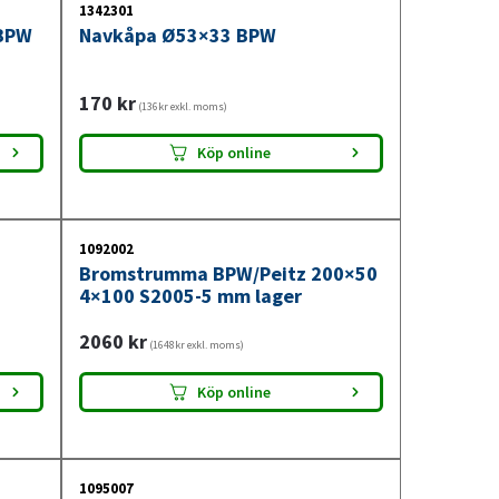
1342301
 BPW
Navkåpa Ø53×33 BPW
170
kr
(136kr exkl. moms)
Köp online
1092002
Bromstrumma BPW/Peitz 200×50
4×100 S2005-5 mm lager
2060
kr
(1648kr exkl. moms)
Köp online
1095007