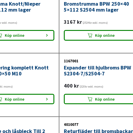
ma Knott/Nieper
Bromstrumma BPW 250×40
112 mm lager
5×112 S2504 mm lager
3167
kr
r exkl. moms)
(2534kr exkl. moms)
Köp online
Köp online
1167001
ring komplett Knott
Expander till hjulbroms BPW
0×50 M10
S2304-7/S2504-7
400
kr
xkl. moms)
(320kr exkl. moms)
Köp online
Köp online
4010077
 och låsbleck Till 2
Returfjäder till bromsbackar