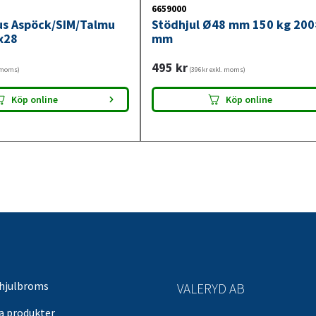
6659000
jus Aspöck/SIM/Talmu
Stödhjul Ø48 mm 150 kg 20
x28
mm
495
kr
. moms)
(396kr exkl. moms)
Köp online
Köp online
 hjulbroms
VALERYD AB
sa produkter