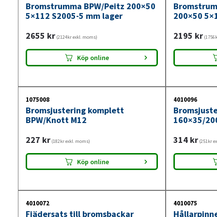
Bromstrumma BPW/Peitz 200×50
Bromstrum
5×112 S2005-5 mm lager
200×50 5×
2655
kr
2195
kr
(2124kr exkl. moms)
(1756k
Köp online
1075008
4010096
Bromsjustering komplett
Bromsjuste
BPW/Knott M12
160×35/20
227
kr
314
kr
(182kr exkl. moms)
(251kr e
Köp online
4010072
4010075
Fjädersats till bromsbackar
Hållarpinne