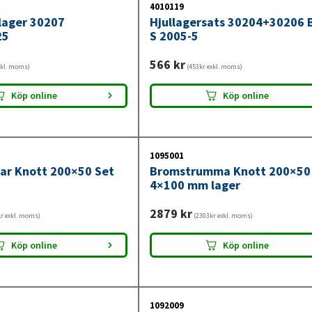
4010119
llager 30207
Hjullagersats 30204+30206
25
S 2005-5
566
kr
xkl. moms)
(453kr exkl. moms)
Köp online
Köp online
1095001
ar Knott 200×50 Set
Bromstrumma Knott 200×50
4×100 mm lager
2879
kr
r exkl. moms)
(2303kr exkl. moms)
Köp online
Köp online
1092009