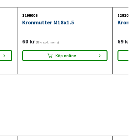
1290006
1291001
Kronmutter M18x1.5
Kronmut
60
kr
69
kr
(48kr exkl. moms)
(55kr 
Köp online