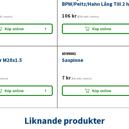
BPW/Peitz/Hahn Lång Till 2 h
106
kr
xkl. moms)
(85kr exkl. moms)
Köp online
Köp online
6599001
r M20x1.5
Saxpinne
7
kr
. moms)
(6kr exkl. moms)
Köp online
Köp online
Liknande produkter