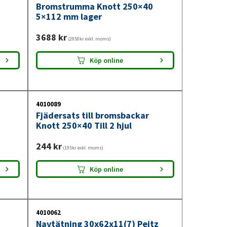
Bromstrumma Knott 250×40
5×112 mm lager
3688
kr
(2950kr exkl. moms)
Köp online
4010089
Fjädersats till bromsbackar
Knott 250×40 Till 2 hjul
244
kr
(195kr exkl. moms)
Köp online
4010062
Navtätning 30x62x11(7) Peitz