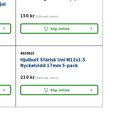
jul
150
kr
(120kr exkl. moms)
Köp online
4010015
Hjulbult Sfärisk Uni M12x1.5
Nyckelvidd 17mm 5-pack
210
kr
(168kr exkl. moms)
Köp online