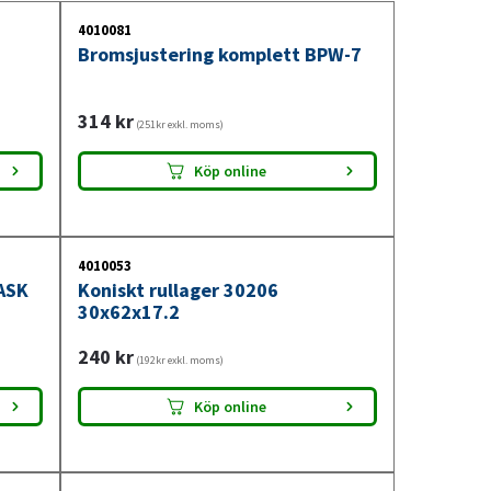
4010081
Bromsjustering komplett BPW-7
314
kr
(251kr exkl. moms)
Köp online
4010053
ASK
Koniskt rullager 30206
30x62x17.2
240
kr
(192kr exkl. moms)
Köp online