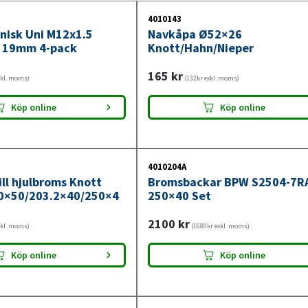
4010143
onisk Uni M12x1.5
Navkåpa Ø52×26
d 19mm 4-pack
Knott/Hahn/Nieper
165
kr
xkl. moms)
(132kr exkl. moms)
Köp online
Köp online
4010204A
ill hjulbroms Knott
Bromsbackar BPW S2504-7R
0×50/203.2×40/250×4
250×40 Set
2100
kr
xkl. moms)
(1680kr exkl. moms)
Köp online
Köp online