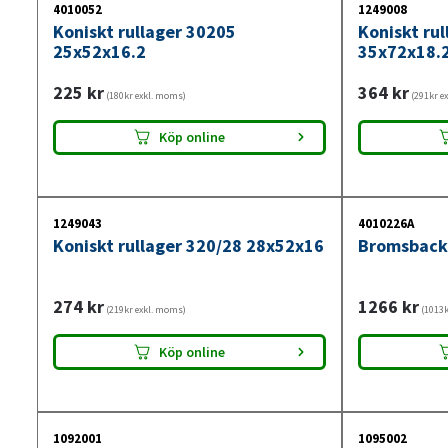
4010052
1249008
Koniskt rullager 30205
Koniskt ru
25x52x16.2
35x72x18.
225
kr
364
kr
(180kr exkl. moms)
(291kr e
Köp online
1249043
4010226A
Koniskt rullager 320/28 28x52x16
Bromsback
274
kr
1266
kr
(219kr exkl. moms)
(1013k
Köp online
1092001
1095002