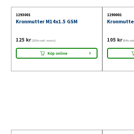
1293001
1290001
Kronmutter M14x1.5 GSM
Kronmutte
125
kr
105
kr
(100kr exkl. moms)
(84kr ex
Köp online