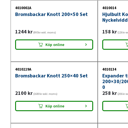
4010002A
4010014
Bromsbackar Knott 200×50 Set
Hjulbult K
Nyckelvid
1244
kr
158
kr
(995kr exkl. moms)
(126kr e
Köp online
4010219A
4010134
Bromsbackar Knott 250×40 Set
Expander t
200×30/20
0
2100
kr
258
kr
(1680kr exkl. moms)
(206kr e
Köp online