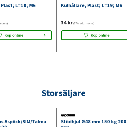
 Plast; L=18; M6
Kulhållare, Plast; L=19; M6
34
kr
. moms)
(27kr exkl. moms)
Köp online
Köp online
Storsäljare
6659000
jus Aspöck/SIM/Talmu
Stödhjul Ø48 mm 150 kg 20