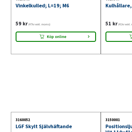
Vinkelkulled; L=19; M6
Kulhållare,
59
kr
51
kr
(47kr exkl. moms)
(41kr exkl
Köp online
3160052
3150001
LGF Skylt Självhäftande
Positionsl