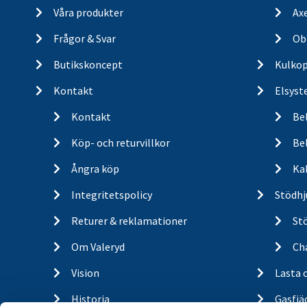
Våra produkter
Ax
Frågor & Svar
Ob
Butikskoncept
Kulkop
Kontakt
Elsyst
Kontakt
Be
Köp- och returvillkor
Bel
Ångra köp
Ka
Integritetspolicy
Stödhj
Returer & reklamationer
St
Om Valeryd
Cha
Vision
Lasta 
Historia
Gasfjä