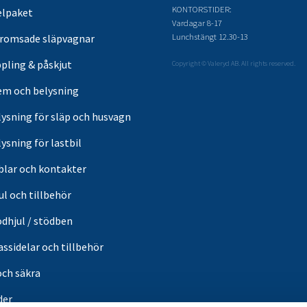
KONTORSTIDER:
elpaket
Vardagar 8-17
Lunchstängt 12.30-13
romsade släpvagnar
pling & påskjut
Copyright © Valeryd AB. All rights reserved.
em och belysning
lysning för släp och husvagn
ysning för lastbil
blar och kontakter
ul och tillbehör
ödhjul / stödben
ssidelar och tillbehör
och säkra
der