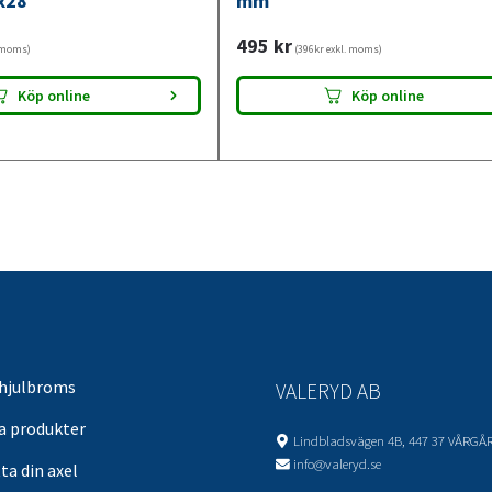
x28
mm
495
kr
. moms)
(396kr exkl. moms)
Köp online
Köp online
 hjulbroms
VALERYD AB
sa produkter
Lindbladsvägen 4B, 447 37 VÅRGÅ
info@valeryd.se
ta din axel