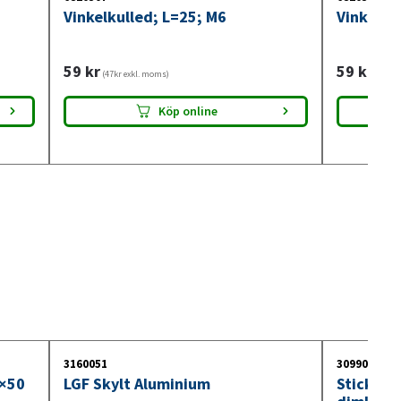
Vinkelkulled; L=25; M6
Vinkelku
59
kr
59
kr
(47kr exkl. moms)
(47kr 
Köp online
3160051
3099018
0×50
LGF Skylt Aluminium
Stickdos