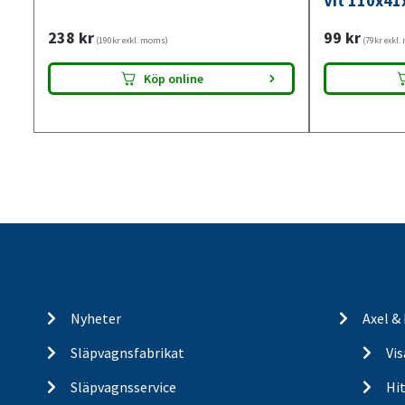
Vit 110x41
238
kr
99
kr
(190kr exkl. moms)
(79kr exkl
Köp online
Nyheter
Axel &
Släpvagnsfabrikat
Vi
Släpvagnsservice
Hit