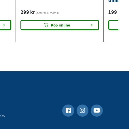
dimkont
299
kr
199
kr
(239kr exkl. moms)
(159
Köp online
RDA