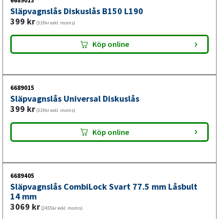
6689013
mängd
Släpvagnslås Diskuslås B150 L190
Med denna robusta kulhandske får du en koppling som
399
kr
(319kr exkl. moms)
hanterar tunga laster utan att ge vika, vilket ger dig
säkerhet och stabilitet under körning oavsett
Köp online
väderförhållanden. Slitindikatorn varnar dig i god tid innan
något börjar försämras, så du kan undvika överraskningar
och köra med full tillitströst. Detta betyder mindre stress
bakom ratten och längre mellan servicekontroller.
6689015
Släpvagnslås Universal Diskuslås
399
kr
(319kr exkl. moms)
Köp online
6689405
Släpvagnslås CombiLock Svart 77.5 mm Låsbult
14 mm
3069
kr
(2455kr exkl. moms)