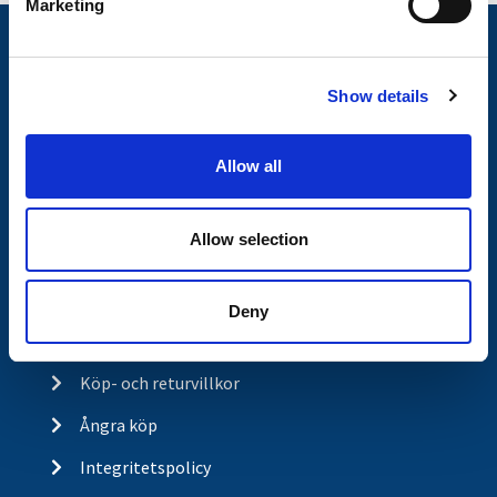
Marketing
l
e
Nyheter
c
Släpvagnsfabrikat
Show details
t
i
Släpvagnsservice
o
Allow all
Våra produkter
n
Frågor & Svar
Allow selection
Butikskoncept
Kontakt
Deny
Kontakt
Köp- och returvillkor
Ångra köp
Integritetspolicy