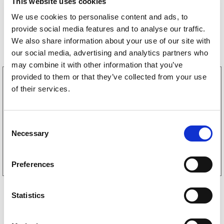
This website uses cookies
We use cookies to personalise content and ads, to
provide social media features and to analyse our traffic.
Storsäljare
We also share information about your use of our site with
our social media, advertising and analytics partners who
may combine it with other information that you’ve
provided to them or that they’ve collected from your use
3160052
of their services.
LGF Skylt Självhäftande
238
kr
(190kr exkl. moms)
C
Necessary
o
Köp online
n
s
Preferences
e
n
t
Statistics
S
e