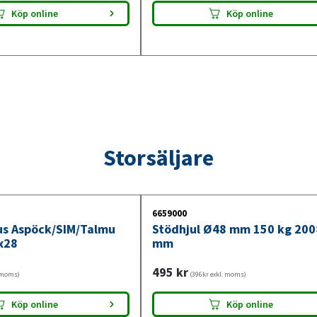
Köp online
Köp online
Storsäljare
6659000
jus Aspöck/SIM/Talmu
Stödhjul Ø48 mm 150 kg 20
x28
mm
495
kr
. moms)
(396kr exkl. moms)
Köp online
Köp online