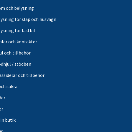
em och belysning
lysning för släp och husvagn
ysning för lastbil
blar och kontakter
ul och tillbehör
ödhjul / stödben
ssidelar och tillbehör
och säkra
der
or
din butik
in