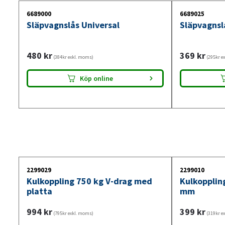
6689000
6689025
Släpvagnslås Universal
Släpvagnsl
480
kr
369
kr
(384kr exkl. moms)
(295kr e
Köp online
2299029
2299010
Kulkoppling 750 kg V-drag med
Kulkopplin
platta
mm
994
kr
399
kr
(795kr exkl. moms)
(319kr e