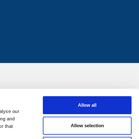
Allow all
alyse our
ing and
Allow selection
r that