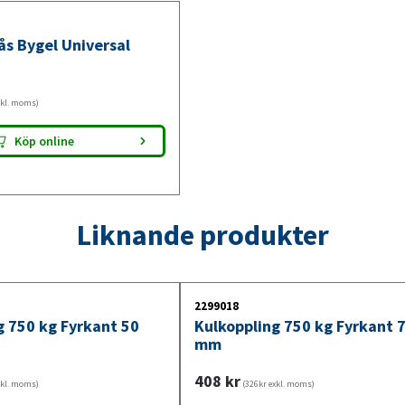
ås Bygel Universal
xkl. moms)
Köp online
Liknande produkter
2299018
g 750 kg Fyrkant 50
Kulkoppling 750 kg Fyrkant 
mm
408
kr
xkl. moms)
(326kr exkl. moms)