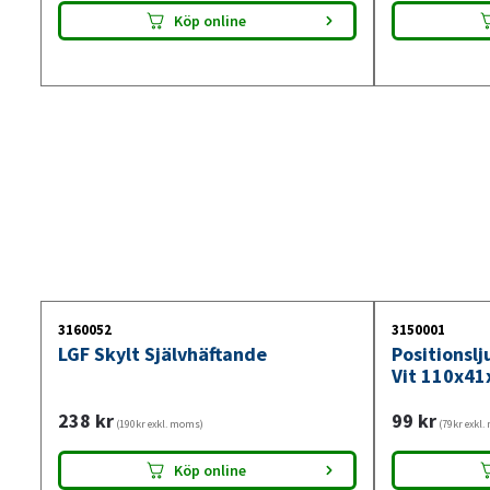
Köp online
3160052
3150001
LGF Skylt Självhäftande
Positionsl
Vit 110x41
238
kr
99
kr
(190kr exkl. moms)
(79kr exkl
Köp online