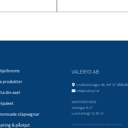
 hjulbroms
VALERYD AB
sa produkter
Lindbladsvägen 4B, 447 37 VÅRGÅ
info@valeryd.se
ta din axel
KONTORSTIDER:
elpaket
Vardagar 8-17
Lunchstängt 12.30-13
romsade släpvagnar
pling & påskjut
Copyright © Valeryd AB. All rights reserved.