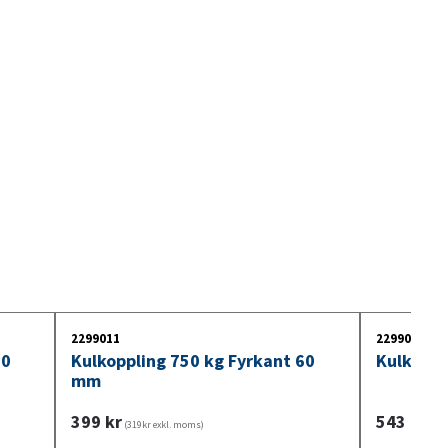
2299011
2299014
70
Kulkoppling 750 kg Fyrkant 60
Kulkoppl
mm
399
kr
543
kr
(319kr exkl. moms)
(434