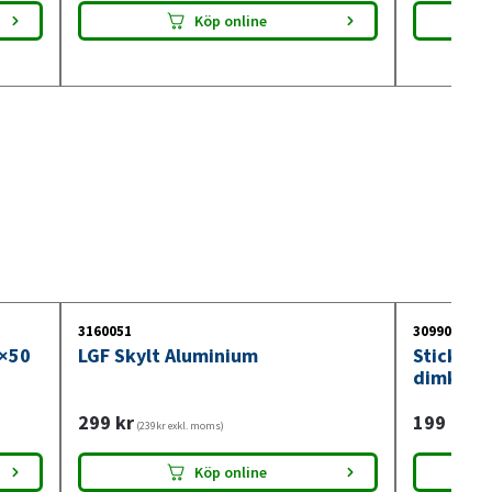
Köp online
3160051
3099018
0×50
LGF Skylt Aluminium
Stickdos
dimkont
299
kr
199
kr
(239kr exkl. moms)
(159
Köp online