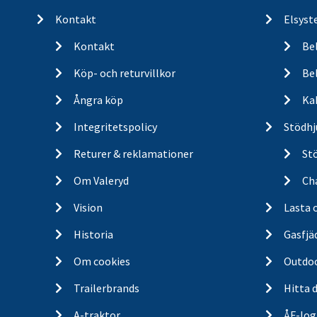
Kontakt
Elsyst
Kontakt
Be
Köp- och returvillkor
Bel
Ångra köp
Ka
Integritetspolicy
Stödhj
Returer & reklamationer
St
Om Valeryd
Cha
Vision
Lasta 
Historia
Gasfjä
Om cookies
Outdo
Trailerbrands
Hitta 
A-traktor
ÅF-log