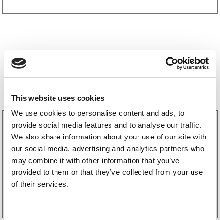
Storsäljare
This website uses cookies
We use cookies to personalise content and ads, to
3160052
provide social media features and to analyse our traffic.
LGF Skylt Självhäftande
We also share information about your use of our site with
238
kr
(190kr exkl. moms)
our social media, advertising and analytics partners who
may combine it with other information that you’ve
provided to them or that they’ve collected from your use
of their services.
Köp online
C