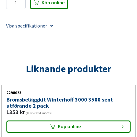
Köp online
Kulskydd
50mm
plast
Visa specifikationer
blå
mängd
Liknande produkter
2298023
Bromsbeläggkit Winterhoff 3000 3500 sent
utförande 2 pack
1353
kr
(1082kr exkl. moms)
Köp online