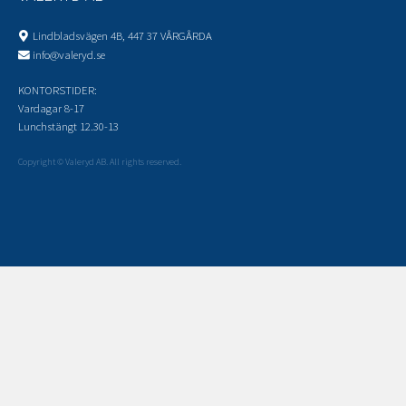
Lindbladsvägen 4B, 447 37 VÅRGÅRDA
info@valeryd.se
KONTORSTIDER:
Vardagar 8-17
Lunchstängt 12.30-13
Copyright © Valeryd AB. All rights reserved.