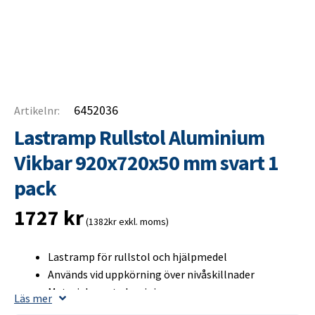
6452036
Artikelnr:
Lastramp Rullstol Aluminium
Vikbar 920x720x50 mm svart 1
pack
1727
kr
(1382kr exkl. moms)
Lastramp för rullstol och hjälpmedel
Används vid uppkörning över nivåskillnader
Material: svart aluminium
Läs mer
Mått utfälld: 920x720x50 mm