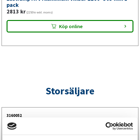
pack
2813
kr
(2250kr exkl. moms)
Köp online
Storsäljare
3160052
LGF Skylt Självhäftande
238
kr
(190kr exkl. moms)