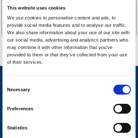
This website uses cookies
Köp online
We use cookies to personalise content and ads, to
provide social media features and to analyse our traffic.
We also share information about your use of our site with
our social media, advertising and analytics partners who
may combine it with other information that you’ve
provided to them or that they’ve collected from your use
of their services.
Nyheter
C
Släpvagnsfabrikat
Necessary
o
n
Släpvagnsservice
s
Preferences
Våra produkter
e
n
Frågor & Svar
t
Statistics
S
Butikskoncept