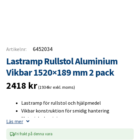
6452034
Artikelnr:
Lastramp Rullstol Aluminium
Vikbar 1520×189 mm 2 pack
2418
kr
(1934kr exkl. moms)
Lastramp för rullstol och hjälpmedel
Vikbar konstruktion för smidig hantering
Material: aluminium
Läs mer
Mått utfälld: 1520×189 mm
Mått hopfälld: 835×189 mm
Fri frakt på denna vara