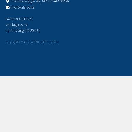
Lindbladsvägen 4B, 447 37 VÅRGÅRDA
info@valeryd.se
KONTORSTIDER:
Vardagar 8-17
Lunchstängt 12.30-13
Copyright © Valeryd AB. All rights reserved.