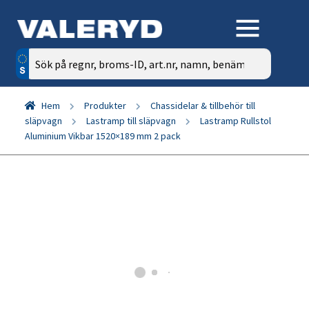
Sök
efter:
Hem
Produkter
Chassidelar & tillbehör till
släpvagn
Lastramp till släpvagn
Lastramp Rullstol
Aluminium Vikbar 1520×189 mm 2 pack