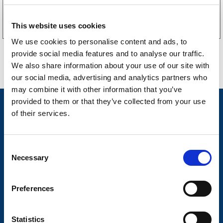
Köp online
This website uses cookies
We use cookies to personalise content and ads, to
provide social media features and to analyse our traffic.
We also share information about your use of our site with
our social media, advertising and analytics partners who
may combine it with other information that you’ve
provided to them or that they’ve collected from your use
Nyheter
of their services.
Släpvagnsfabrikat
Släpvagnsservice
C
Necessary
o
Våra produkter
n
Frågor & Svar
s
Preferences
e
Butikskoncept
n
t
Statistics
Kontakt