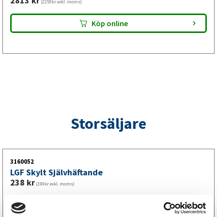
2813
kr
(2250kr exkl. moms)
Köp online
Storsäljare
3160052
LGF Skylt Självhäftande
238
kr
(190kr exkl. moms)