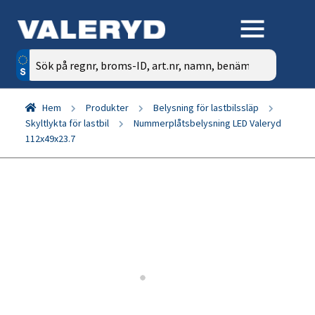
Sök
efter:
Hem
Produkter
Belysning för lastbilssläp
Skyltlykta för lastbil
Nummerplåtsbelysning LED Valeryd
112x49x23.7