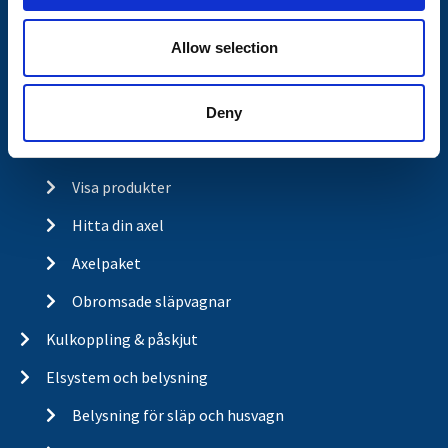
Trailerbrands
Allow selection
A-traktor
Deny
Axel & hjulbroms
Visa produkter
Hitta din axel
Axelpaket
Obromsade släpvagnar
Kulkoppling & påskjut
Elsystem och belysning
Belysning för släp och husvagn