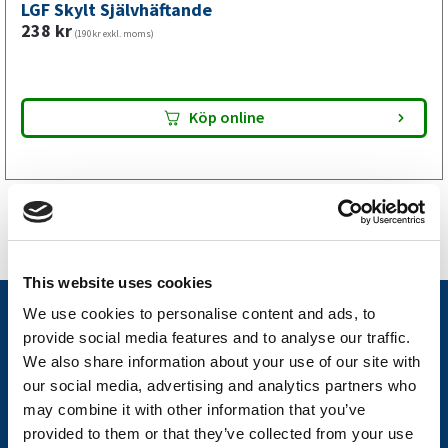
LGF Skylt Självhäftande
installation på din släpvagn.
238
kr
(190kr exkl. moms)
Köp online
This website uses cookies
We use cookies to personalise content and ads, to
Nyheter
provide social media features and to analyse our traffic.
Släpvagnsfabrikat
We also share information about your use of our site with
our social media, advertising and analytics partners who
Släpvagnsservice
may combine it with other information that you’ve
Våra produkter
provided to them or that they’ve collected from your use