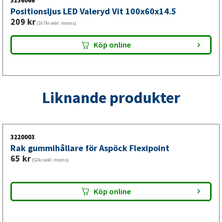
3156066
Positionsljus LED Valeryd Vit 100x60x14.5
Positionslykta för horisontell
209
kr
(167kr exkl. moms)
montering med L-hållare
Köp online
Denna LED-positionslykta från VALERYD är avsedd för
horisontell montering och används vid byte av en trasig
eller sliten positionslykta. L-hållaren ger stabil infästning
Liknande produkter
och reflexen bidrar till att göra släpvagnen tydligare för
andra trafikanter.
3220003
Rak gummihållare för Aspöck Flexipoint
65
kr
(52kr exkl. moms)
Köp online