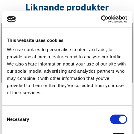
Liknande produkter
3220003
Rak gummihållare för Aspöck Flexipoint
This website uses cookies
65
kr
(52kr exkl. moms)
We use cookies to personalise content and ads, to
provide social media features and to analyse our traffic.
Köp online
We also share information about your use of our site with
our social media, advertising and analytics partners who
may combine it with other information that you’ve
provided to them or that they’ve collected from your use
of their services.
C
Necessary
o
Storsäljare
n