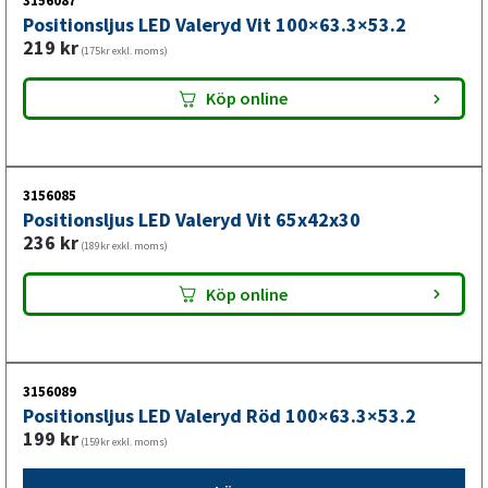
3156087
Positionsljus LED Valeryd Vit 100×63.3×53.2
Denna LED-positionslykta används som positionsljus på
219
kr
(175kr exkl. moms)
släpvagn och ger jämn och pålitlig ljusfunktion under drift.
LED-tekniken ger lång livslängd och låg underhållsnivå,
Köp online
vilket minskar behovet av återkommande lampbyten.
3156085
Positionsljus LED Valeryd Vit 65x42x30
236
kr
(189kr exkl. moms)
Köp online
3156089
Positionsljus LED Valeryd Röd 100×63.3×53.2
199
kr
(159kr exkl. moms)