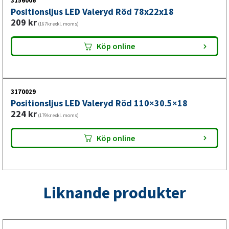
montering på släpvagn
3156006
Positionsljus LED Valeryd Röd 78x22x18
209
kr
(167kr exkl. moms)
Denna LED-positionslykta från VALERYD används vid
universell montering på släpvagn och passar bra vid byte av
Köp online
en trasig eller sliten positionslykta.
3170029
Positionsljus LED Valeryd Röd 110×30.5×18
224
kr
(179kr exkl. moms)
Köp online
Liknande produkter