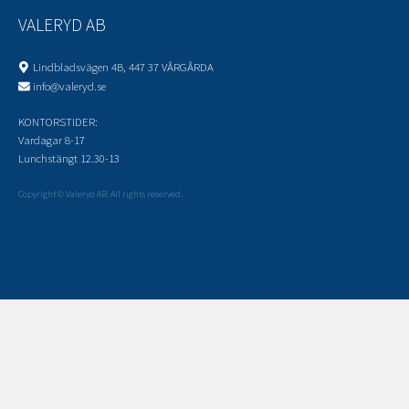
VALERYD AB
Lindbladsvägen 4B, 447 37 VÅRGÅRDA
info@valeryd.se
KONTORSTIDER:
Vardagar 8-17
Lunchstängt 12.30-13
Copyright © Valeryd AB. All rights reserved.