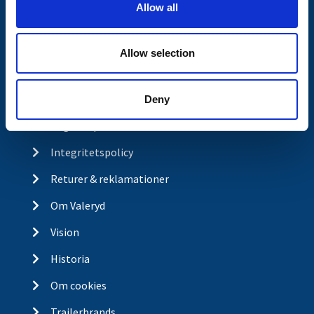
Allow all
n
Butikskoncept
Kontakt
Allow selection
Kontakt
Köp- och returvillkor
Deny
Ångra köp
Integritetspolicy
Returer & reklamationer
Om Valeryd
Vision
Historia
Om cookies
Trailerbrands