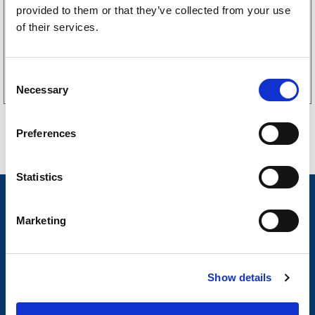
(190kr exkl. moms)
provided to them or that they’ve collected from your use
of their services.
Köp online
C
Necessary
o
n
s
Preferences
e
n
t
Statistics
S
Nyheter
e
Marketing
Släpvagnsfabrikat
l
e
Släpvagnsservice
c
Show details
t
Våra produkter
i
Frågor & Svar
o