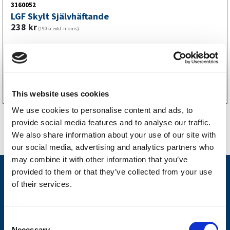
3160052
LGF Skylt Självhäftande
238
kr
(190kr exkl. moms)
Köp online
This website uses cookies
We use cookies to personalise content and ads, to
provide social media features and to analyse our traffic.
We also share information about your use of our site with
our social media, advertising and analytics partners who
may combine it with other information that you’ve
provided to them or that they’ve collected from your use
Nyheter
of their services.
Släpvagnsfabrikat
Släpvagnsservice
C
Necessary