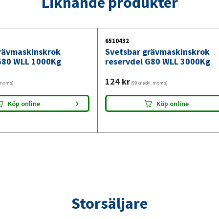
Liknande produkter
6510432
rävmaskinskrok
Svetsbar grävmaskinskrok
G80 WLL 1000Kg
reservdel G80 WLL 3000Kg
124
kr
. moms)
(99kr exkl. moms)
Köp online
Köp online
Storsäljare