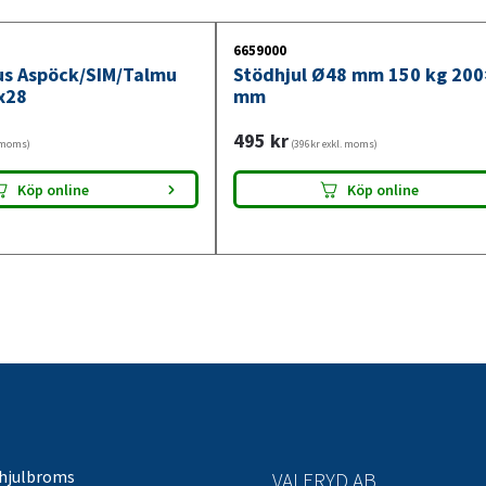
6659000
jus Aspöck/SIM/Talmu
Stödhjul Ø48 mm 150 kg 20
x28
mm
495
kr
. moms)
(396kr exkl. moms)
Köp online
Köp online
 hjulbroms
VALERYD AB