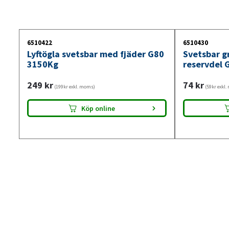
6510422
6510430
Lyftögla svetsbar med fjäder G80
Svetsbar g
3150Kg
reservdel 
249
kr
74
kr
(199kr exkl. moms)
(59kr exkl
Köp online