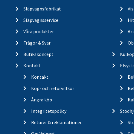
Släpvagnsfabrikat
Vi
Släpvagnsservice
Hit
Våra produkter
Ax
Frågor & Svar
Ob
Butikskoncept
Kulkop
Kontakt
Elsyst
Kontakt
Be
Köp- och returvillkor
Bel
Ångra köp
Ka
Integritetspolicy
Stödhj
Returer & reklamationer
St
Om Valeryd
Cha