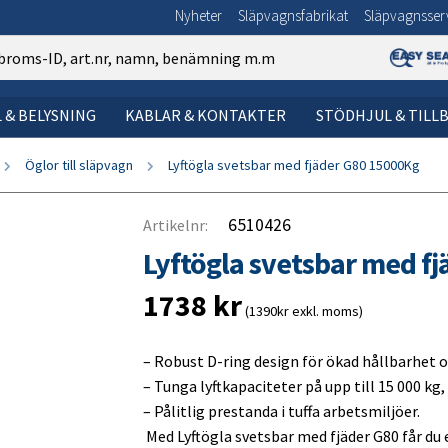
Nyheter
Släpvagnsfabrikat
Släpvagnsser
L & BELYSNING
KABLAR & KONTAKTER
STÖDHJUL & TILL
Öglor till släpvagn
Lyftögla svetsbar med fjäder G80 15000Kg
tdämpare
t
lampa
LD
n om gasfjäder
SÖK VIA BILD:
SÖK VIA BILD:
Elsystem och belysning – sök v
Kablar och kontakter – Sök via
1. Däck till släpvagn
SÖK VIA BILD:
ke
vud
tionsljus
n om ändstycken
2. Fälg till släpvagn
6510426
Artikelnr:
gment
markeringsljus
ke & Balkklo
t newtonvärde för en kåpa?
3. Skärm
Lyftögla svetsbar med f
a
e
merskyltsbelysning
ch öglor
sguide för gasfjäder
4. Stänkskydd
1738
kr
er
ävarm
ddmarkering
r/karbinhakar
5. Lastramper
(1390kr exkl. moms)
er
ljus & Dimljus
 och slingor
6. Surringsögla
– Robust D-ring design för ökad hållbarhet o
ter
sdämpare/Svängningsdämpare
 / baklykta
7. Bult & mutter
– Tunga lyftkapaciteter på upp till 15 000 kg,
rumma
ljus
8. Flaklås
– Pålitlig prestanda i tuffa arbetsmiljöer.
Med Lyftögla svetsbar med fjäder G80 får du e
eringsljus
nd
9. Släpvagnstillbehör