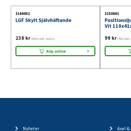
3160052
3150001
LGF Skylt Självhäftande
Positionsl
Vit 110x41
238
kr
99
kr
(190kr exkl. moms)
(79kr exkl
Köp online
Nyheter
Axel &