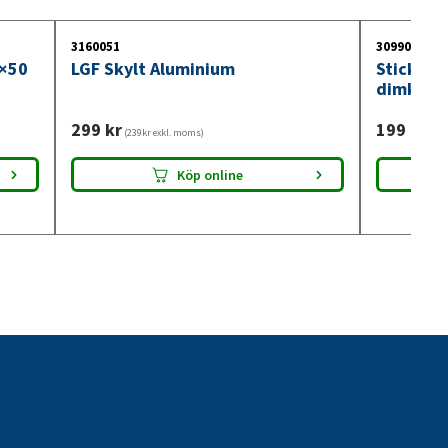
3160051
3099018
0×50
LGF Skylt Aluminium
Stickdos
dimkont
299
kr
199
kr
(239kr exkl. moms)
(159
Köp online