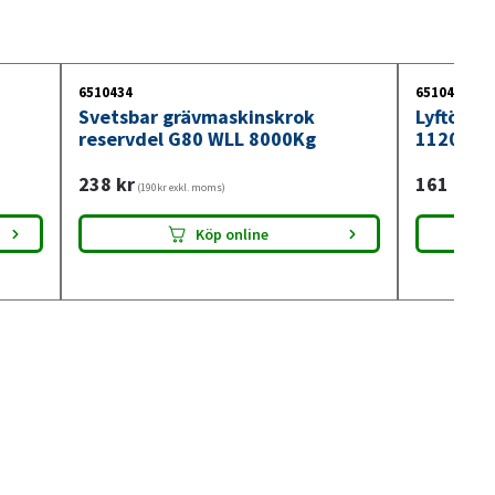
6510434
6510420
Svetsbar grävmaskinskrok
Lyftögla
reservdel G80 WLL 8000Kg
1120Kg
238
kr
161
kr
(190kr exkl. moms)
(129
Köp online