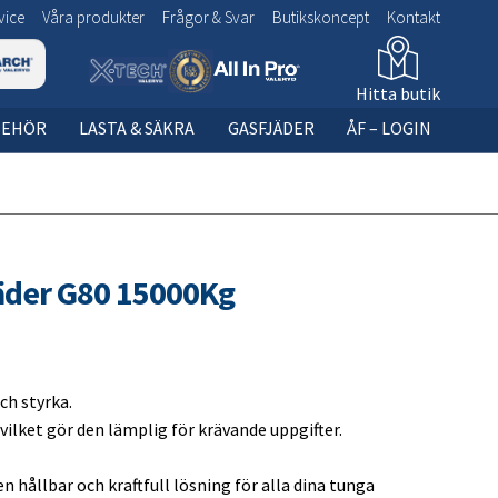
vice
Våra produkter
Frågor & Svar
Butikskoncept
Kontakt
Hitta butik
BEHÖR
LASTA & SÄKRA
GASFJÄDER
ÅF – LOGIN
ia bild
 bild
1. LED Baklampa / bakljus för lastbilssläp
SÖK VIA BILD:
VALERYD OUTDOOR
BYGG DIN GASFJÄDER
2. Baklampa / bakljus för lastbilssläp
Gasfjäder
3. Positionsljus för lastbil och trailer
jäder G80 15000Kg
4. Sidomarkering för lastbil
5. Breddmarkeringsljus
6. Skyltlykta
ch styrka.
7. Arbetsbelysning
 vilket gör den lämplig för krävande uppgifter.
8. Belysningskit Lastbil
n hållbar och kraftfull lösning för alla dina tunga
9. Varningsljus