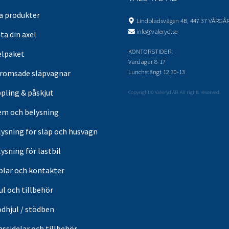
sa produkter
Lindbladsvägen 4B, 447 37 VÅRGÅ
info@valeryd.se
ta din axel
KONTORSTIDER:
elpaket
Vardagar 8-17
Lunchstängt 12.30-13
romsade släpvagnar
pling & påskjut
Copyright © Valeryd AB. All rights reserved.
em och belysning
lysning för släp och husvagn
ysning för lastbil
blar och kontakter
ul och tillbehör
ödhjul / stödben
ssidelar och tillbehör