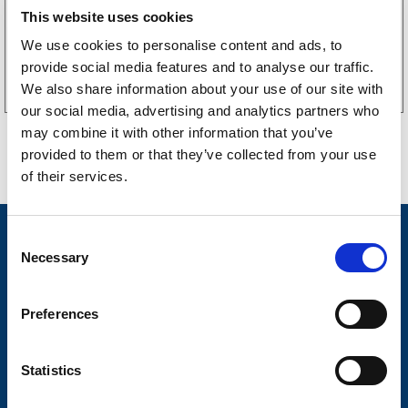
This website uses cookies
We use cookies to personalise content and ads, to
Köp online
provide social media features and to analyse our traffic.
We also share information about your use of our site with
our social media, advertising and analytics partners who
may combine it with other information that you’ve
provided to them or that they’ve collected from your use
of their services.
Nyheter
C
Necessary
o
Släpvagnsfabrikat
n
s
Släpvagnsservice
Preferences
e
Våra produkter
n
t
Statistics
Frågor & Svar
S