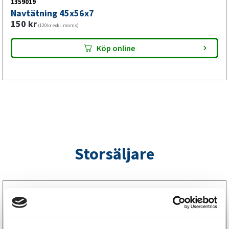
1359019
Navtätning 45x56x7
150
kr
(120kr exkl. moms)
Köp online
Storsäljare
3160052
LGF Skylt Självhäftande
238
kr
(190kr exkl. moms)