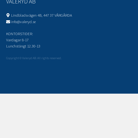
VALERYD AB
Lindbladsvägen 4B, 447 37 VÅRGÅRDA
info@valeryd.se
KONTORSTIDER:
Vardagar 8-17
Lunchstängt 12.30-13
Copyright © Valeryd AB. All rights reserved.