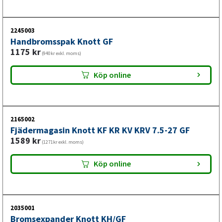
2245003
Handbromsspak Knott GF
1175
kr
(940kr exkl. moms)
Köp online
2165002
Fjädermagasin Knott KF KR KV KRV 7.5-27 GF
1589
kr
(1271kr exkl. moms)
Köp online
2035001
Bromsexpander Knott KH/GF