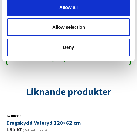
o
Allow all
n
1500151
Allow selection
Sexkantsbult delgängad M12X140 Paket med
2xLåsmutter och 4xBricka
138
kr
(110kr exkl. moms)
Deny
Köp online
Liknande produkter
6200000
Dragskydd Valeryd 120×62 cm
195
kr
(156kr exkl. moms)