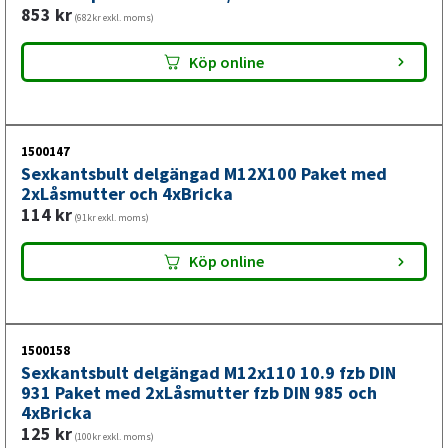
853
kr
(682kr exkl. moms)
Köp online
1500147
Sexkantsbult delgängad M12X100 Paket med
2xLåsmutter och 4xBricka
114
kr
(91kr exkl. moms)
Köp online
1500158
Sexkantsbult delgängad M12x110 10.9 fzb DIN
931 Paket med 2xLåsmutter fzb DIN 985 och
4xBricka
125
kr
(100kr exkl. moms)