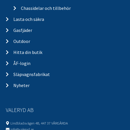
Chassidelar och tillbehör
Lasta och säkra
Gasfjäder
Outdoor
Hitta din butik
ÅF-login
Släpvagnsfabrikat
Nyheter
VALERYD AB
Lindbladsvägen 4B, 447 37 VÅRGÅRDA
info@valeryd.se