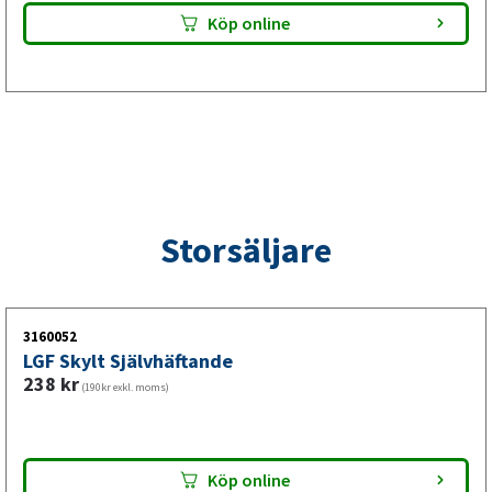
Köp online
Storsäljare
3160052
LGF Skylt Självhäftande
238
kr
(190kr exkl. moms)
Köp online