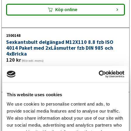
Köp online
1500148
Sexkantsbult delgängad M12X110 8.8 fzb ISO
4014 Paket med 2xLåsmutter fzb DIN 985 och
4xBricka
120
kr
(96kr exkl. moms)
Köp online
This website uses cookies
1500149
We use cookies to personalise content and ads, to
Sexkantsbult delgängad M12X120 Paket med
provide social media features and to analyse our traffic.
2xLåsmutter och 4xBricka
125
kr
We also share information about your use of our site with
(100kr exkl. moms)
our social media, advertising and analytics partners who