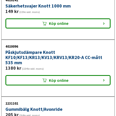
släpvagn
4020142
Säkerhetsvajer Knott 1000 mm
149
kr
(119kr exkl. moms)
När släpvagnen rör sig fram mot dragfordonet vid
bromsning aktiveras påskjutsbromsen och kraften överförs
Köp online
genom bromsmekanismen till släpvagnens hjulbromsar.
Vid service bör centrumavstånd och infästning kontrolleras
noggrant så att enheten motsvarar befintlig installation
och fungerar korrekt.
4020096
Påskjutsdämpare Knott
KF10/KF13/KR13/KV13/KRV13/KR20-A CC-mått
Läs mer om hur påskjutsbromsen fungerar
535 mm
1380
kr
(1104kr exkl. moms)
Köp online
2231102
Gummibälg Knott/Avonride
205
kr
(164kr exkl. moms)