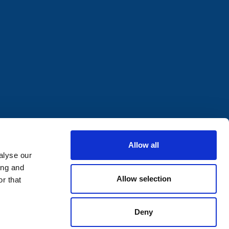
Allow all
alyse our
ing and
Allow selection
r that
Deny