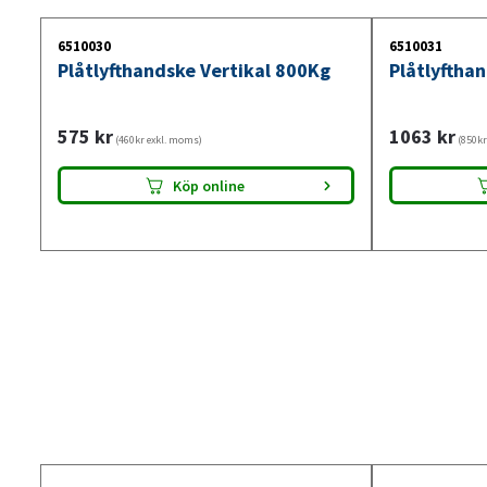
6510030
6510031
Plåtlyfthandske Vertikal 800Kg
Plåtlyftha
575
kr
1063
kr
(460kr exkl. moms)
(850kr
Köp online