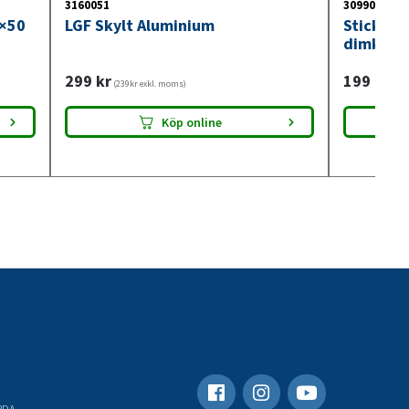
3160051
3099018
0×50
LGF Skylt Aluminium
Stickdos
dimkont
299
kr
199
kr
(239kr exkl. moms)
(159
Köp online
RDA