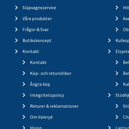
Släpvagnsservice
Hit
Våra produkter
Ax
Frågor & Svar
Ob
Butikskoncept
Kulkop
Kontakt
Elsyst
Kontakt
Be
Köp- och returvillkor
Bel
Ångra köp
Ka
Integritetspolicy
Stödhj
Returer & reklamationer
St
Om Valeryd
Cha
Vision
Lasta 