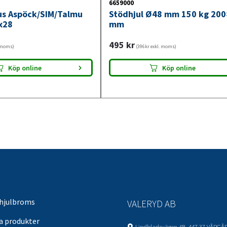
6659000
jus Aspöck/SIM/Talmu
Stödhjul Ø48 mm 150 kg 20
x28
mm
495
kr
. moms)
(396kr exkl. moms)
Köp online
Köp online
 hjulbroms
VALERYD AB
sa produkter
Lindbladsvägen 4B, 447 37 VÅRGÅ