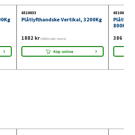
6510033
6510040
000Kg
Plåtlyfthandske Vertikal, 3200Kg
Plåtlyft
800Kg
1882
kr
386
kr
(1506kr exkl. moms)
(309
Köp online