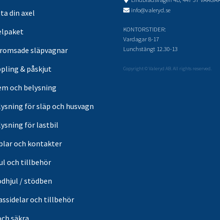
info@valeryd.se
ta din axel
KONTORSTIDER:
elpaket
Vardagar 8-17
Lunchstängt 12.30-13
romsade släpvagnar
pling & påskjut
Copyright © Valeryd AB. All rights reserved.
em och belysning
lysning för släp och husvagn
ysning för lastbil
blar och kontakter
ul och tillbehör
ödhjul / stödben
ssidelar och tillbehör
och säkra