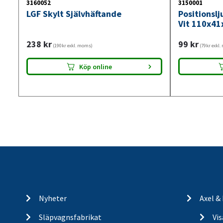
3160052
3150001
LGF Skylt Självhäftande
Positionsl
Vit 110x41
238
kr
99
kr
(190kr exkl. moms)
(79kr exkl
Köp online
Nyheter
Axel &
Släpvagnsfabrikat
Vi