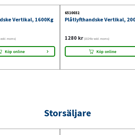
6510032
ndske Vertikal, 1600Kg
Plåtlyfthandske Vertikal, 2
1280
kr
 exkl. moms)
(1024kr exkl. moms)
Köp online
Köp online
Storsäljare