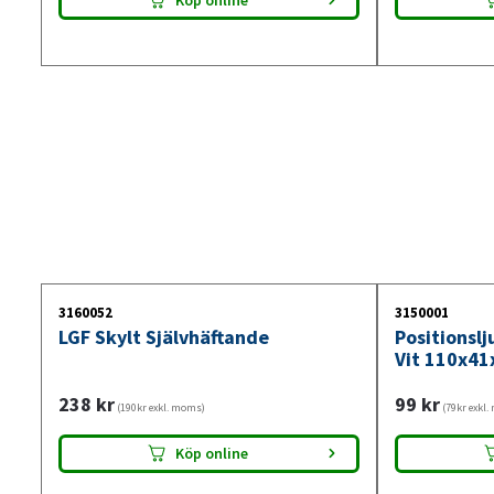
Köp online
3160052
3150001
LGF Skylt Självhäftande
Positionsl
Vit 110x41
238
kr
99
kr
(190kr exkl. moms)
(79kr exkl
Köp online