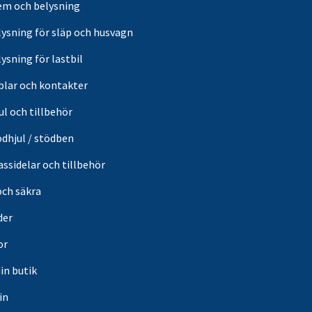
em och belysning
lysning för släp och husvagn
ysning för lastbil
blar och kontakter
ul och tillbehör
ödhjul / stödben
ssidelar och tillbehör
och säkra
der
or
din butik
in