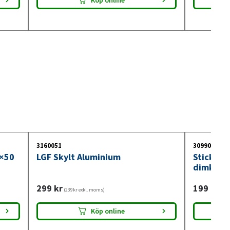
Köp online
3160051
3099018
0×50
LGF Skylt Aluminium
Stickdos
dimkont
299
kr
199
kr
(239kr exkl. moms)
(159
Köp online