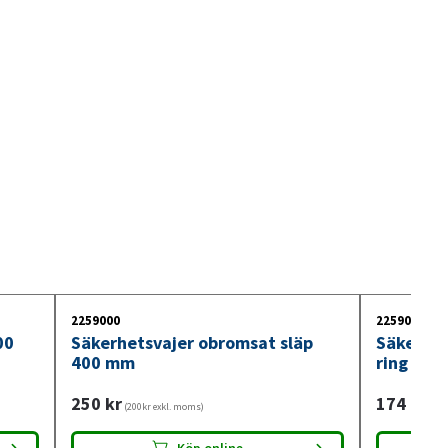
2259000
2259001
00
Säkerhetsvajer obromsat släp
Säkerhe
400 mm
ring
250
kr
174
kr
(200kr exkl. moms)
(139