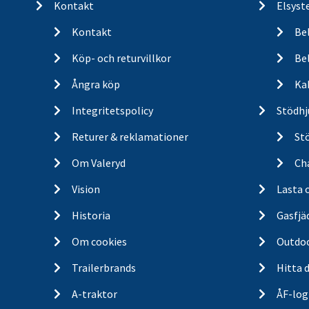
Kontakt
Elsyst
Kontakt
Be
Köp- och returvillkor
Bel
Ångra köp
Ka
Integritetspolicy
Stödhj
Returer & reklamationer
St
Om Valeryd
Cha
Vision
Lasta 
Historia
Gasfjä
Om cookies
Outdo
Trailerbrands
Hitta 
A-traktor
ÅF-log