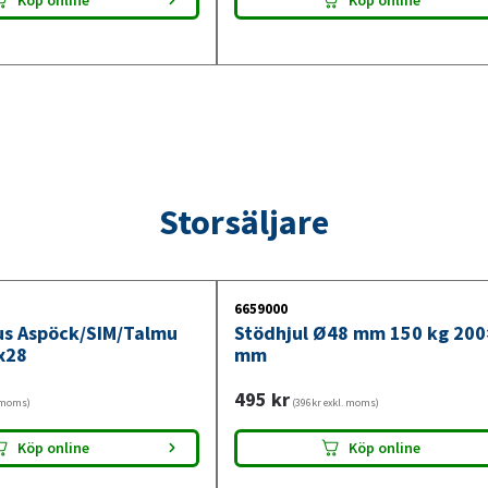
Köp online
Köp online
Storsäljare
6659000
jus Aspöck/SIM/Talmu
Stödhjul Ø48 mm 150 kg 20
x28
mm
495
kr
. moms)
(396kr exkl. moms)
Köp online
Köp online