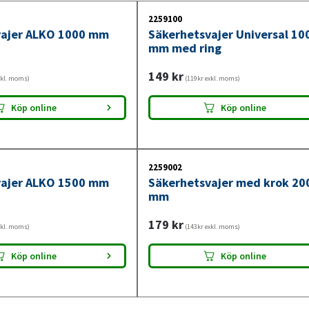
2259100
vajer ALKO 1000 mm
Säkerhetsvajer Universal 10
mm med ring
149
kr
xkl. moms)
(119kr exkl. moms)
Köp online
Köp online
2259002
vajer ALKO 1500 mm
Säkerhetsvajer med krok 20
mm
179
kr
xkl. moms)
(143kr exkl. moms)
Köp online
Köp online