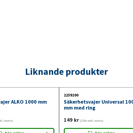
Liknande produkter
2259100
vajer ALKO 1000 mm
Säkerhetsvajer Universal 10
mm med ring
149
kr
xkl. moms)
(119kr exkl. moms)