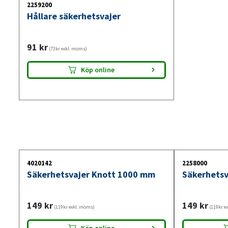
2259200
Hållare säkerhetsvajer
91
kr
(73kr exkl. moms)
Köp online
4020142
2258000
Säkerhetsvajer Knott 1000 mm
Säkerhets
149
kr
149
kr
(119kr exkl. moms)
(119kr e