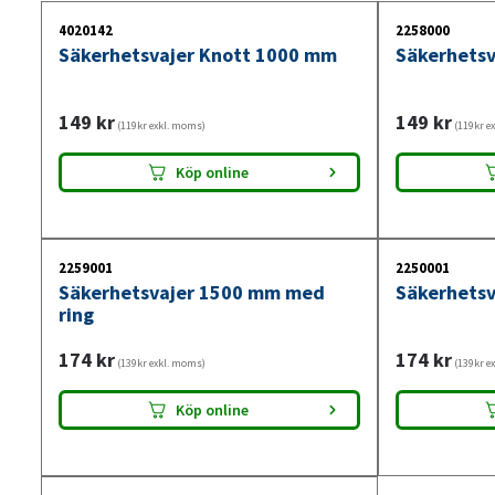
4020142
2258000
Säkerhetsvajer Knott 1000 mm
Säkerhets
149
kr
149
kr
(119kr exkl. moms)
(119kr e
Köp online
2259001
2250001
Säkerhetsvajer 1500 mm med
Säkerhets
ring
174
kr
174
kr
(139kr exkl. moms)
(139kr e
Köp online