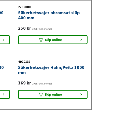
2259000
00
Säkerhetsvajer obromsat släp
400 mm
250
kr
(200kr exkl. moms)
Köp online
4020131
00
Säkerhetsvajer Hahn/Peitz 1000
mm
369
kr
(295kr exkl. moms)
Köp online