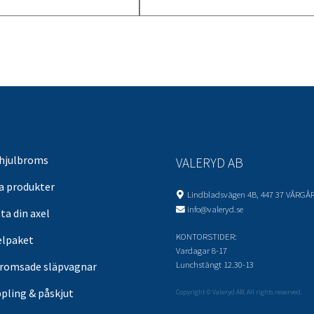
 hjulbroms
VALERYD AB
sa produkter
Lindbladsvägen 4B, 447 37 VÅRGÅ
info@valeryd.se
ta din axel
KONTORSTIDER:
elpaket
Vardagar 8-17
Lunchstängt 12.30-13
romsade släpvagnar
pling & påskjut
Copyright © Valeryd AB. All rights reserved.