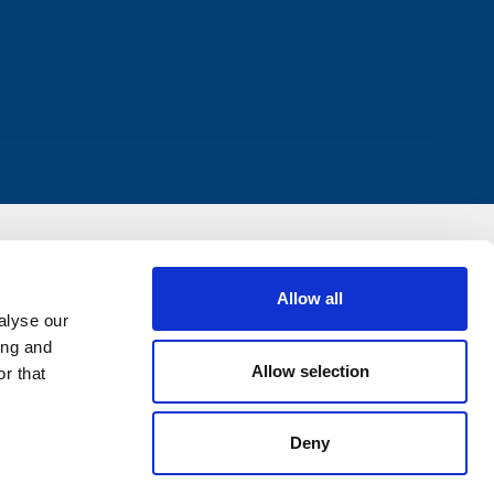
Allow all
alyse our
ing and
Allow selection
r that
Deny
0