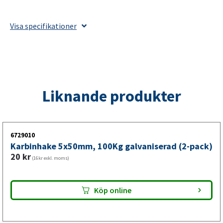
M16
rak
Visa specifikationer
galvaniserad
(2-
pack)
mängd
Liknande produkter
6729010
Karbinhake 5x50mm, 100Kg galvaniserad (2-pack)
20
kr
(16kr exkl. moms)
Köp online