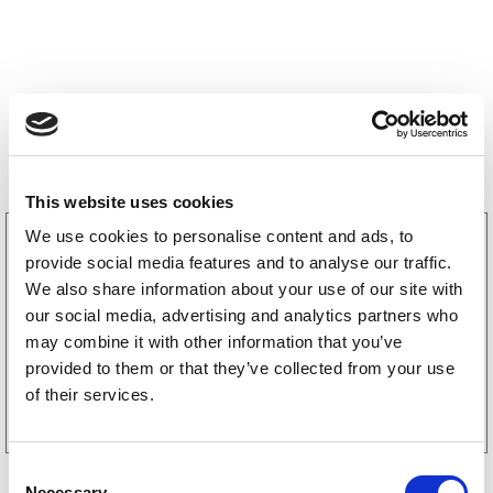
Storsäljare
This website uses cookies
We use cookies to personalise content and ads, to
3160052
LGF Skylt Självhäftande
provide social media features and to analyse our traffic.
238
kr
We also share information about your use of our site with
(190kr exkl. moms)
our social media, advertising and analytics partners who
may combine it with other information that you’ve
provided to them or that they’ve collected from your use
Köp online
of their services.
C
Necessary