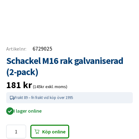
6729025
Artikelnr:
Schackel M16 rak galvaniserad
(2-pack)
181
kr
(145kr exkl. moms)
Frakt 89 – fri frakt vid köp över 1995
I lager online
Köp online
Schackel