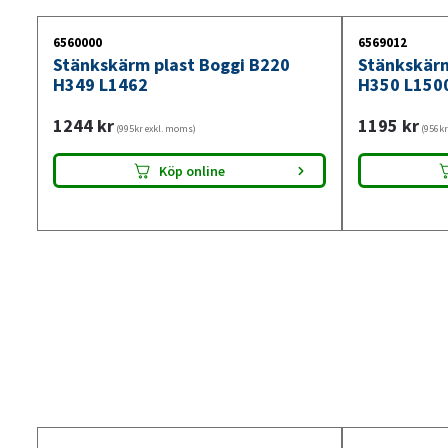
6560000
6569012
Stänkskärm plast Boggi B220
Stänkskärm
H349 L1462
H350 L150
1244
kr
1195
kr
(995kr exkl. moms)
(956kr
Köp online