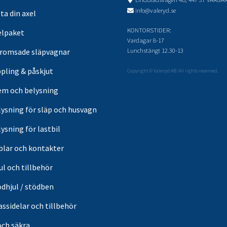
info@valeryd.se
ta din axel
KONTORSTIDER:
elpaket
Vardagar 8-17
Lunchstängt 12.30-13
romsade släpvagnar
pling & påskjut
Copyright © Valeryd AB. All rights reserved.
em och belysning
lysning för släp och husvagn
ysning för lastbil
blar och kontakter
ul och tillbehör
ödhjul / stödben
ssidelar och tillbehör
och säkra