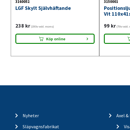
3160052
3150001
LGF Skylt Självhäftande
Positionsl
Vit 110x41
238
kr
99
kr
(190kr exkl. moms)
(79kr exkl
Köp online
Nyheter
Axel &
Släpvagnsfabrikat
Vi