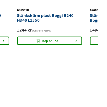
6569018
6560027
0
Stänkskärm plast Boggi B240
Stänkskä
H340 L1550
Boggi B
1244
kr
1494
kr
(995kr exkl. moms)
(1
Köp online