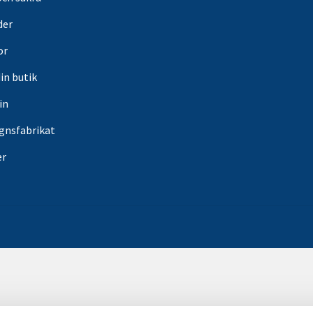
der
or
din butik
in
gnsfabrikat
er