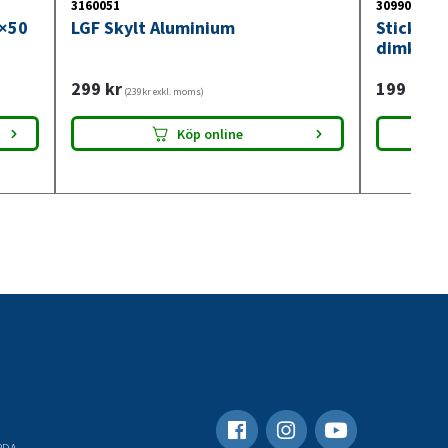
3160051
3099018
0×50
LGF Skylt Aluminium
Stickdos
dimkont
299
kr
199
kr
(239kr exkl. moms)
(159
Köp online
RDA