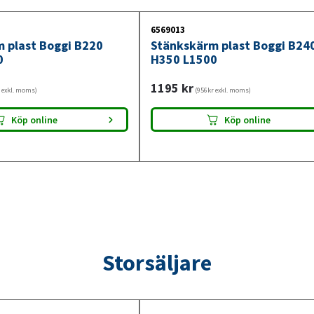
6569013
 plast Boggi B220
Stänkskärm plast Boggi B24
0
H350 L1500
1195
kr
 exkl. moms)
(956kr exkl. moms)
Köp online
Köp online
Storsäljare