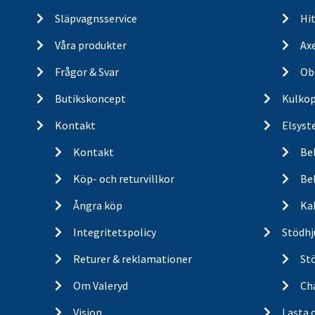
Släpvagnsservice
Hit
Våra produkter
Ax
Frågor & Svar
Ob
Butikskoncept
Kulkop
Kontakt
Elsyst
Kontakt
Be
Köp- och returvillkor
Bel
Ångra köp
Ka
Integritetspolicy
Stödhj
Returer & reklamationer
St
Om Valeryd
Cha
Vision
Lasta 