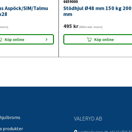
6659000
jus Aspöck/SIM/Talmu
Stödhjul Ø48 mm 150 kg 20
x28
mm
495
kr
. moms)
(396kr exkl. moms)
Köp online
Köp online
 hjulbroms
VALERYD AB
sa produkter
Lindbladsvägen 4B, 447 37 VÅRGÅ