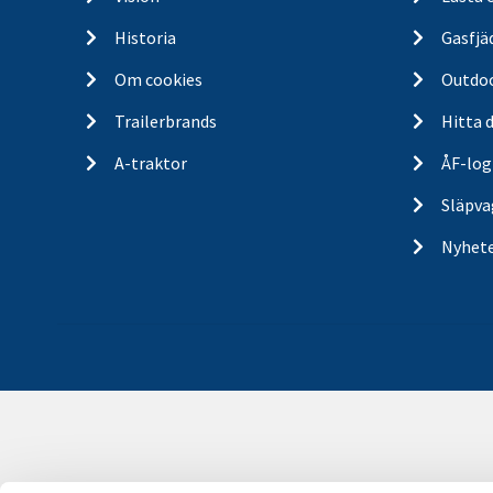
Historia
Gasfjä
Om cookies
Outdo
Trailerbrands
Hitta 
A-traktor
ÅF-log
Släpva
Nyhet