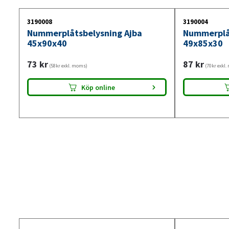
3190008
3190004
Nummerplåtsbelysning Ajba
Nummerplåt
45x90x40
49x85x30
73
kr
87
kr
(58kr exkl. moms)
(70kr exkl
Köp online