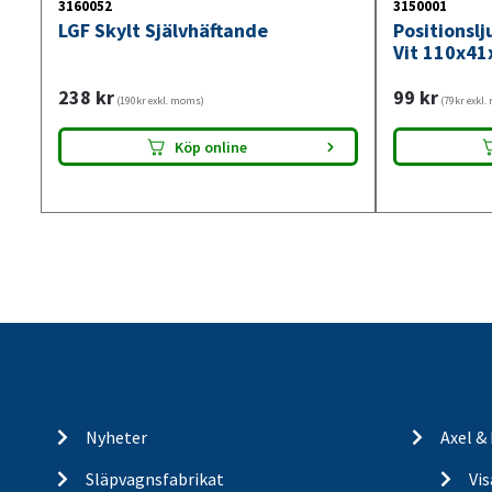
3160052
3150001
LGF Skylt Självhäftande
Positionsl
Vit 110x41
238
kr
99
kr
(190kr exkl. moms)
(79kr exkl
Köp online
Nyheter
Axel &
Släpvagnsfabrikat
Vi