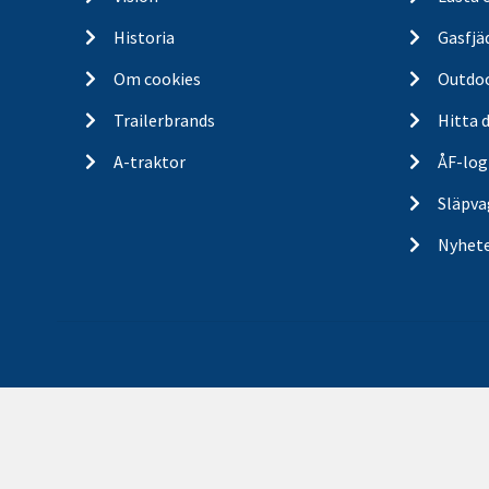
Historia
Gasfjä
Om cookies
Outdo
Trailerbrands
Hitta 
A-traktor
ÅF-log
Släpva
Nyhet