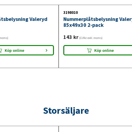
installationen enkel och problemfri för både
3198010
sbelysning Valeryd
Nummerplåtsbelysning Valer
85x49x30 2-pack
143
kr
. moms)
(114kr exkl. moms)
Köp online
Köp online
Storsäljare