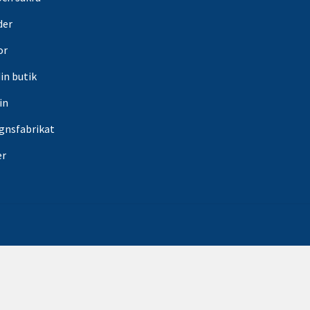
der
or
din butik
in
gnsfabrikat
er