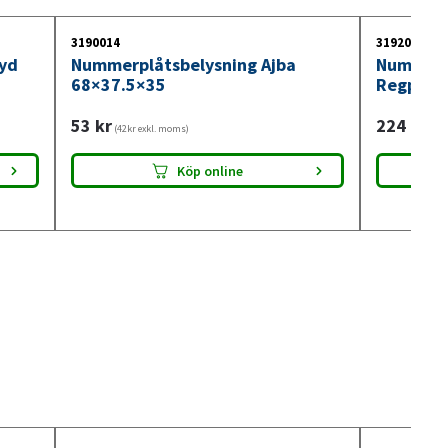
 professionella och privatpersoner.
3190014
3192000
yd
Nummerplåtsbelysning Ajba
Nummerp
68×37.5×35
Regpoin
53
kr
224
kr
(42kr exkl. moms)
(179
Köp online