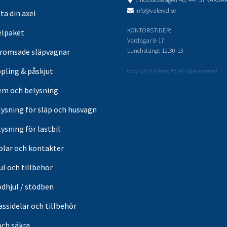
info@valeryd.se
ta din axel
KONTORSTIDER:
elpaket
Vardagar 8-17
Lunchstängt 12.30-13
romsade släpvagnar
pling & påskjut
Copyright © Valeryd AB. All rights reserved.
em och belysning
lysning för släp och husvagn
ysning för lastbil
blar och kontakter
ul och tillbehör
ödhjul / stödben
ssidelar och tillbehör
och säkra