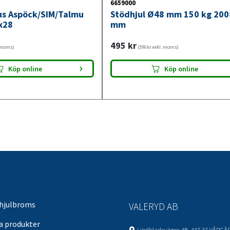
6659000
jus Aspöck/SIM/Talmu
Stödhjul Ø48 mm 150 kg 20
x28
mm
495
kr
. moms)
(396kr exkl. moms)
Köp online
Köp online
 hjulbroms
VALERYD AB
sa produkter
Lindbladsvägen 4B, 447 37 VÅRGÅ