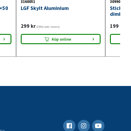
3160051
3099018
0×50
LGF Skylt Aluminium
Stickdos
dimkont
299
kr
199
kr
(239kr exkl. moms)
(159
Köp online
RDA