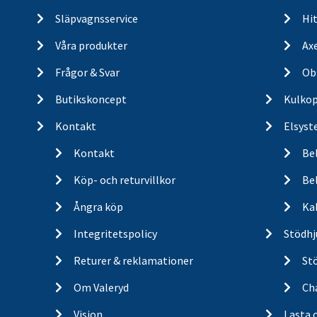
Släpvagnsservice
Hit
Våra produkter
Ax
Frågor & Svar
Ob
Butikskoncept
Kulkop
Kontakt
Elsyst
Kontakt
Be
Köp- och returvillkor
Bel
Ångra köp
Ka
Integritetspolicy
Stödhj
Returer & reklamationer
St
Om Valeryd
Cha
Vision
Lasta 