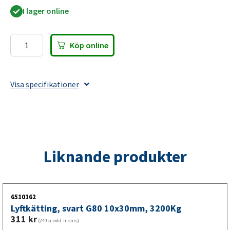
I lager online
Köp online
Spärrbjörn
13-
8mm,
Visa specifikationer
10000Kg
mängd
Liknande produkter
6510162
Lyftkätting, svart G80 10x30mm, 3200Kg
311
kr
(249kr exkl. moms)