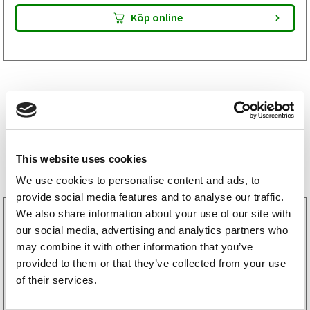
Köp online
Storsäljare
This website uses cookies
We use cookies to personalise content and ads, to
provide social media features and to analyse our traffic.
We also share information about your use of our site with
3160052
LGF Skylt Självhäftande
our social media, advertising and analytics partners who
238
kr
may combine it with other information that you’ve
(190kr exkl. moms)
provided to them or that they’ve collected from your use
of their services.
Köp online