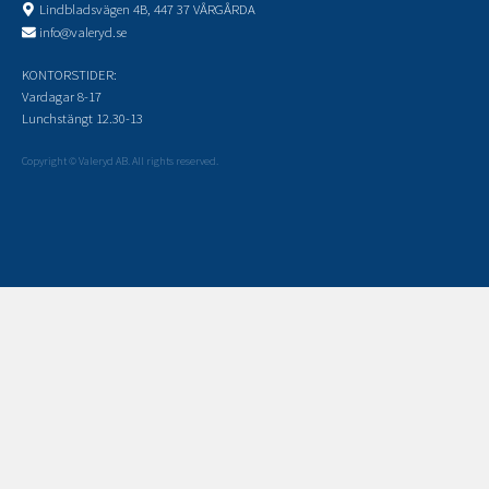
Lindbladsvägen 4B, 447 37 VÅRGÅRDA
info@valeryd.se
KONTORSTIDER:
Vardagar 8-17
Lunchstängt 12.30-13
Copyright © Valeryd AB. All rights reserved.