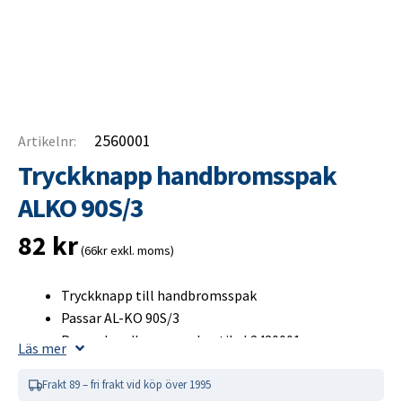
2560001
Artikelnr:
Tryckknapp handbromsspak
ALKO 90S/3
82
kr
(66kr exkl. moms)
Tryckknapp till handbromsspak
Passar AL-KO 90S/3
Passar handbromsspak artikel 2420001
Läs mer
Kontrollera passform före montering
Frakt 89 – fri frakt vid köp över 1995