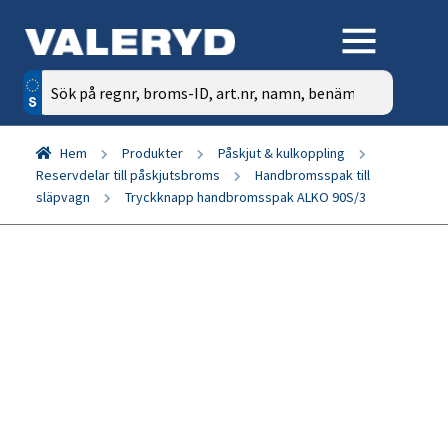
Sök
efter:
Hem
Produkter
Påskjut & kulkoppling
Reservdelar till påskjutsbroms
Handbromsspak till
släpvagn
Tryckknapp handbromsspak ALKO 90S/3