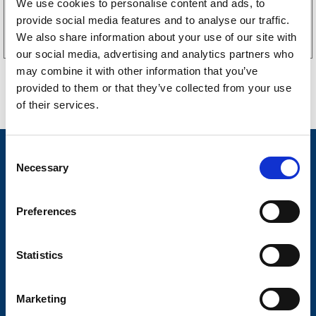
We use cookies to personalise content and ads, to
Köp online
provide social media features and to analyse our traffic.
We also share information about your use of our site with
our social media, advertising and analytics partners who
may combine it with other information that you’ve
provided to them or that they’ve collected from your use
of their services.
C
Nyheter
Necessary
o
Släpvagnsfabrikat
n
s
Släpvagnsservice
Preferences
e
Våra produkter
n
t
Statistics
Frågor & Svar
S
Butikskoncept
e
Marketing
l