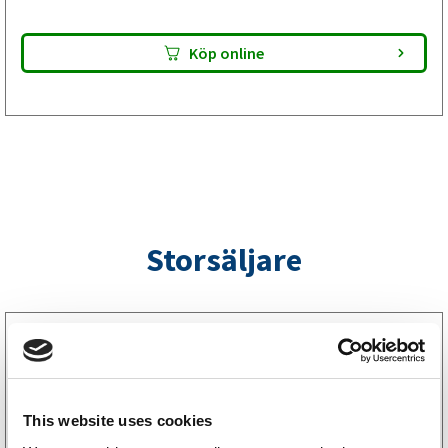
Köp online
Storsäljare
3160052
LGF Skylt Självhäftande
238
kr
(190kr exkl. moms)
This website uses cookies