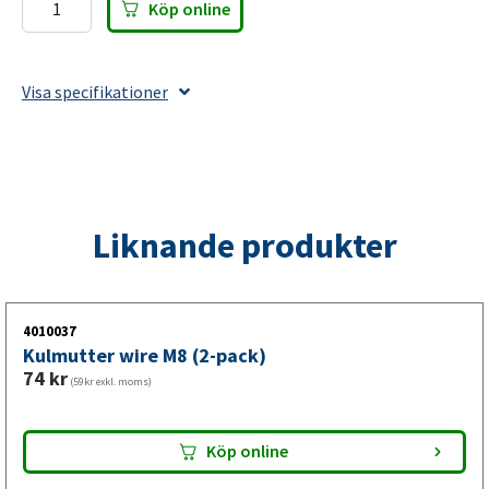
Köp online
Wirefäste
Tandem
250x70x30
Visa specifikationer
mängd
Liknande produkter
4010037
Kulmutter wire M8 (2-pack)
74
kr
(59kr exkl. moms)
Köp online