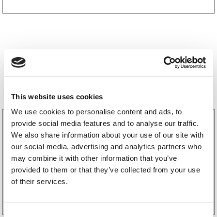
Storsäljare
This website uses cookies
We use cookies to personalise content and ads, to
3160052
provide social media features and to analyse our traffic.
LGF Skylt Självhäftande
We also share information about your use of our site with
238
kr
(190kr exkl. moms)
our social media, advertising and analytics partners who
may combine it with other information that you’ve
provided to them or that they’ve collected from your use
of their services.
Köp online
C