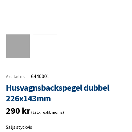
6440001
Artikelnr:
Husvagnsbackspegel dubbel
226x143mm
290
kr
(232kr exkl. moms)
Säljs styckvis