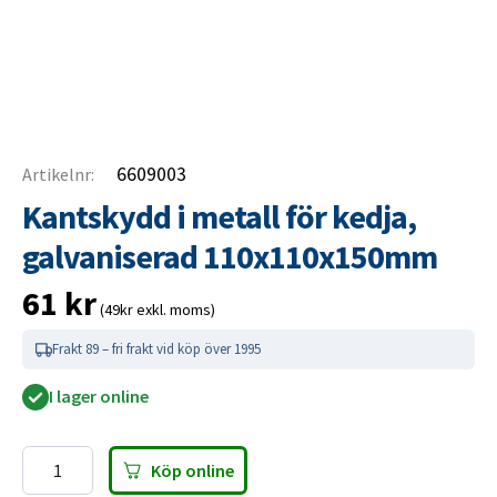
6609003
Artikelnr:
Kantskydd i metall för kedja,
galvaniserad 110x110x150mm
61
kr
(49kr exkl. moms)
Frakt 89 – fri frakt vid köp över 1995
I lager online
Köp online
Kantskydd