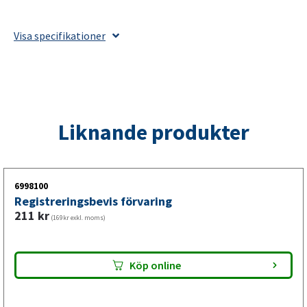
i
metall
Visa specifikationer
för
kedja,
galvaniserad
110x110x150mm
mängd
Liknande produkter
6998100
Registreringsbevis förvaring
211
kr
(169kr exkl. moms)
Köp online