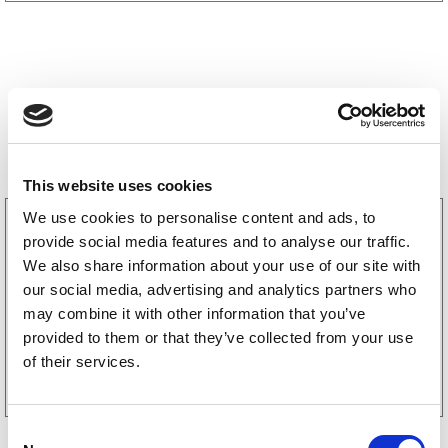
Storsäljare
This website uses cookies
We use cookies to personalise content and ads, to
3160052
provide social media features and to analyse our traffic.
LGF Skylt Självhäftande
238
kr
We also share information about your use of our site with
(190kr exkl. moms)
our social media, advertising and analytics partners who
may combine it with other information that you’ve
provided to them or that they’ve collected from your use
Köp online
of their services.
C