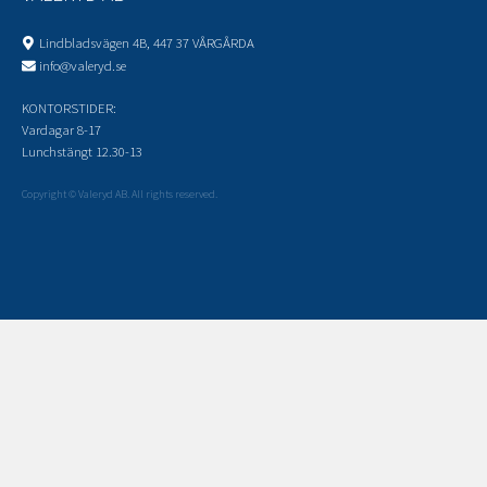
Lindbladsvägen 4B, 447 37 VÅRGÅRDA
info@valeryd.se
KONTORSTIDER:
Vardagar 8-17
Lunchstängt 12.30-13
Copyright © Valeryd AB. All rights reserved.