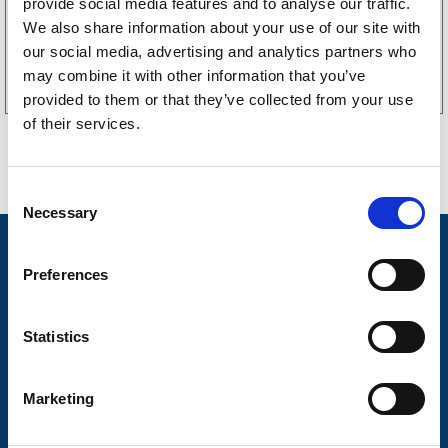
provide social media features and to analyse our traffic.
We also share information about your use of our site with
Köp online
our social media, advertising and analytics partners who
may combine it with other information that you’ve
provided to them or that they’ve collected from your use
of their services.
C
Necessary
o
n
Nyheter
s
Preferences
Släpvagnsfabrikat
e
n
Släpvagnsservice
t
Statistics
S
Våra produkter
e
Marketing
Frågor & Svar
l
e
Butikskoncept