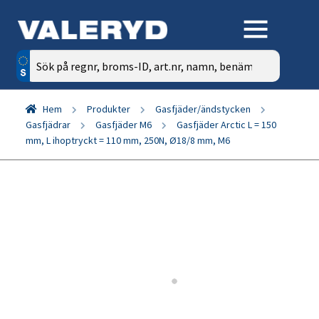
Sök
efter:
Hem
Produkter
Gasfjäder/ändstycken
Gasfjädrar
Gasfjäder M6
Gasfjäder Arctic L = 150
mm, L ihoptryckt = 110 mm, 250N, Ø18/8 mm, M6