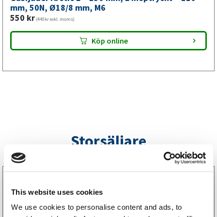
mm,
mm, 50N, Ø18/8 mm, M6
550
kr
M6
(440kr exkl. moms)
mängd
Köp online
Storsäljare
3160052
LGF Skylt Självhäftande
This website uses cookies
238
kr
(190kr exkl. moms)
We use cookies to personalise content and ads, to