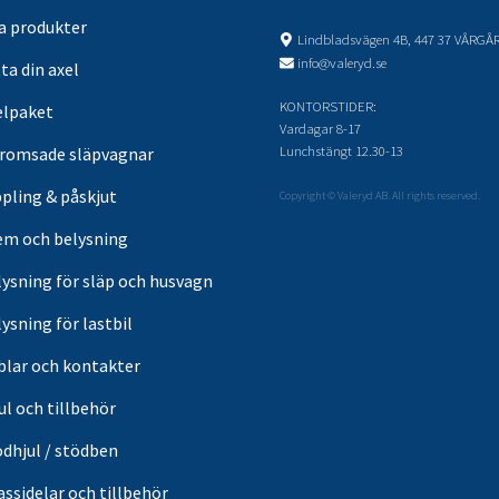
sa produkter
Lindbladsvägen 4B, 447 37 VÅRGÅ
info@valeryd.se
ta din axel
KONTORSTIDER:
elpaket
Vardagar 8-17
Lunchstängt 12.30-13
romsade släpvagnar
pling & påskjut
Copyright © Valeryd AB. All rights reserved.
em och belysning
lysning för släp och husvagn
ysning för lastbil
blar och kontakter
ul och tillbehör
ödhjul / stödben
ssidelar och tillbehör