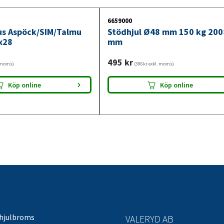
6659000
jus Aspöck/SIM/Talmu
Stödhjul Ø48 mm 150 kg 20
x28
mm
495
kr
. moms)
(396kr exkl. moms)
Köp online
Köp online
 hjulbroms
VALERYD AB