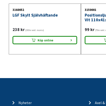
3160052
3150001
LGF Skylt Självhäftande
Positionsl
Vit 110x41
238
kr
99
kr
(190kr exkl. moms)
(79kr exkl
Köp online
Nyheter
Axel &