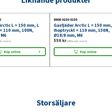
650N,
Ø18/8
mm,
0
8008-0150-0150
M6
rctic L = 150 mm, L
Gasfjäder Arctic L = 150 mm,
mängd
 = 110 mm, 100N,
ihoptryckt = 110 mm, 150N,
 M6
Ø18/8 mm, M6
550
kr
xkl. moms)
(440kr exkl. moms)
Köp online
Köp online
Storsäljare