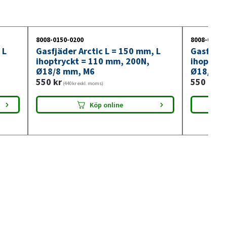
8008-0150-0200
8008-0150-
 L
Gasfjäder Arctic L = 150 mm, L
Gasfjäde
ihoptryckt = 110 mm, 200N,
ihoptryc
Ø18/8 mm, M6
Ø18/8 m
550
kr
550
kr
(440kr exkl. moms)
(440
Köp online