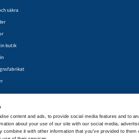
och säkra
der
or
din butik
in
gnsfabrikat
er
s
ise content and ads, to provide social media features and to an
rmation about your use of our site with our social media, advertis
 combine it with other information that you’ve provided to them o
 use of their services.