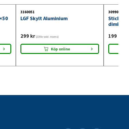
3160051
3099018
0×50
LGF Skylt Aluminium
Stickdos
dimkont
299
kr
199
kr
(239kr exkl. moms)
(159
Köp online