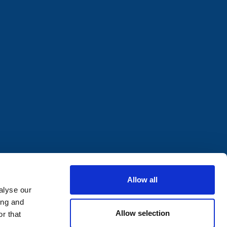
Allow all
alyse our
ing and
Allow selection
r that