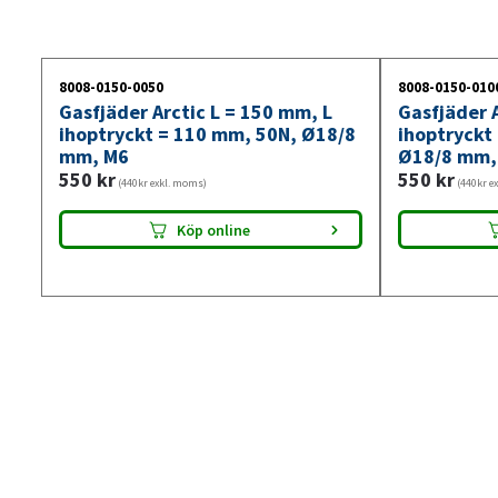
8008-0150-0050
8008-0150-010
Gasfjäder Arctic L = 150 mm, L
Gasfjäder A
ihoptryckt = 110 mm, 50N, Ø18/8
ihoptryckt
mm, M6
Ø18/8 mm,
550
kr
550
kr
(440kr exkl. moms)
(440kr e
Köp online