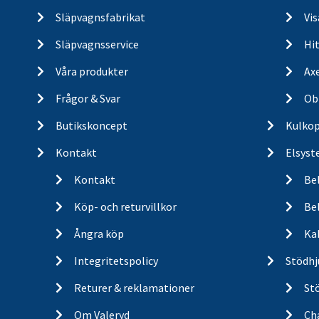
Släpvagnsfabrikat
Vi
Släpvagnsservice
Hit
Våra produkter
Ax
Frågor & Svar
Ob
Butikskoncept
Kulkop
Kontakt
Elsyst
Kontakt
Be
Köp- och returvillkor
Bel
Ångra köp
Ka
Integritetspolicy
Stödhj
Returer & reklamationer
St
Om Valeryd
Cha