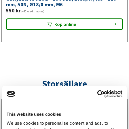
mm,
mm, 50N, Ø18/8 mm, M6
550
kr
M6
(440kr exkl. moms)
mängd
Köp online
Storsäljare
3160052
LGF Skylt Självhäftande
This website uses cookies
238
kr
(190kr exkl. moms)
We use cookies to personalise content and ads, to