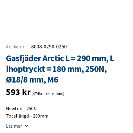
8008-0290-0250
Artikelnr:
Gasfjäder Arctic L = 290 mm, L
ihoptryckt = 180 mm, 250N,
Ø18/8 mm, M6
593
kr
(474kr exkl. moms)
Newton – 250N
Totallängd – 290mm
Ihoptrycktlängd – 180mm
Läs mer
Slaglängd – 120mm