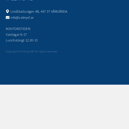
Lindbladsvägen 4B, 447 37 VÅRGÅRDA
info@valeryd.se
KONTORSTIDER:
Vardagar 8-17
Lunchstängt 12.30-13
Copyright © Valeryd AB. All rights reserved.