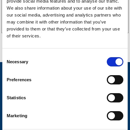
provide social media features and to analyse our traffic.
We also share information about your use of our site with
Köp online
our social media, advertising and analytics partners who
may combine it with other information that you’ve
provided to them or that they’ve collected from your use
of their services.
C
Necessary
o
n
Nyheter
s
Preferences
Släpvagnsfabrikat
e
n
Släpvagnsservice
t
Statistics
S
Våra produkter
e
Marketing
Frågor & Svar
l
e
Butikskoncept