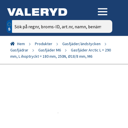
Sök
efter:
Hem
Produkter
Gasfjäder/ändstycken
Gasfjädrar
Gasfjäder M6
Gasfjäder Arctic L = 290
mm, L ihoptryckt = 180 mm, 250N, Ø18/8 mm, M6