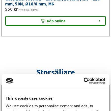
mm,
mm, 50N, Ø18/8 mm, M6
550
kr
M6
(440kr exkl. moms)
mängd
Köp online
Storsäljare
3160052
LGF Skylt Självhäftande
This website uses cookies
238
kr
(190kr exkl. moms)
We use cookies to personalise content and ads, to