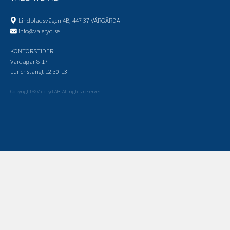
Lindbladsvägen 4B, 447 37 VÅRGÅRDA
info@valeryd.se
KONTORSTIDER:
Vardagar 8-17
Lunchstängt 12.30-13
Copyright © Valeryd AB. All rights reserved.