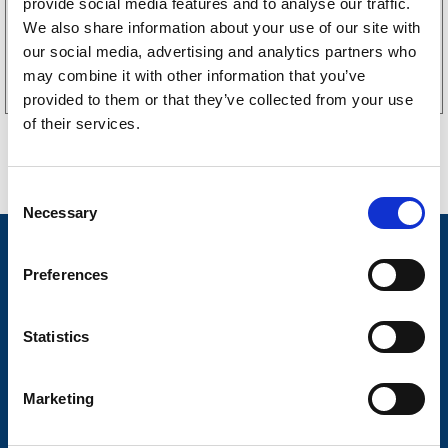
provide social media features and to analyse our traffic.
We also share information about your use of our site with
Köp online
our social media, advertising and analytics partners who
may combine it with other information that you’ve
provided to them or that they’ve collected from your use
of their services.
C
Necessary
o
n
Nyheter
s
Preferences
Släpvagnsfabrikat
e
n
Släpvagnsservice
t
Statistics
S
Våra produkter
e
Marketing
Frågor & Svar
l
e
Butikskoncept