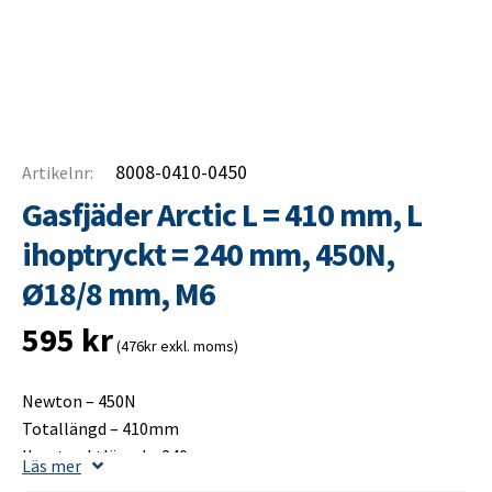
8008-0410-0450
Artikelnr:
Gasfjäder Arctic L = 410 mm, L
ihoptryckt = 240 mm, 450N,
Ø18/8 mm, M6
595
kr
(476kr exkl. moms)
Newton – 450N
Totallängd – 410mm
Ihoptrycktlängd – 240mm
Läs mer
Slaglängd – 180mm