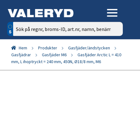
Sök
efter:
Hem
Produkter
Gasfjäder/ändstycken
Gasfjädrar
Gasfjäder M6
Gasfjäder Arctic L = 410
mm, L ihoptryckt = 240 mm, 450N, Ø18/8 mm, M6